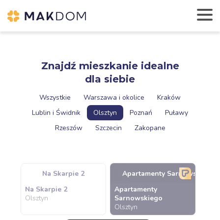
Znajdź mieszkanie idealne
dla siebie
Wszystkie
Warszawa i okolice
Kraków
Lublin i Świdnik
Olsztyn
Poznań
Puławy
Rzeszów
Szczecin
Zakopane
Na Skarpie 2
Apartamenty Sarnowskiego
Na Skarpie 2
Apartamenty
Olsztyn
Sarnowskiego
Olsztyn