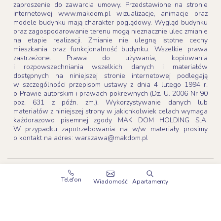
zaproszenie do zawarcia umowy. Przedstawione na stronie
internetowej www.makdom.pl wizualizacje, animacje oraz
modele budynku mają charakter poglądowy. Wygląd budynku
oraz zagospodarowanie terenu mogą nieznacznie ulec zmianie
na etapie realizacji. Zmianie nie ulegną istotne cechy
mieszkania oraz funkcjonalność budynku. Wszelkie prawa
zastrzeżone. Prawa do używania, kopiowania
i rozpowszechniania wszelkich danych i materiałów
dostępnych na niniejszej stronie internetowej podlegają
w szczególności przepisom ustawy z dnia 4 lutego 1994 r.
o Prawie autorskim i prawach pokrewnych (Dz. U. 2006 Nr 90
poz. 631 z późn. zm.). Wykorzystywanie danych lub
materiałów z niniejszej strony w jakichkolwiek celach wymaga
każdorazowo pisemnej zgody MAK DOM HOLDING S.A.
W przypadku zapotrzebowania na w/w materiały prosimy
o kontakt na adres: warszawa@makdom.pl
Copyright 2003-2026
MAK DOM HOLDING S.A.
Telefon
Wiadomość
Apartamenty
Wszystkie prawa zastrzeżone
Projekt i realizacja