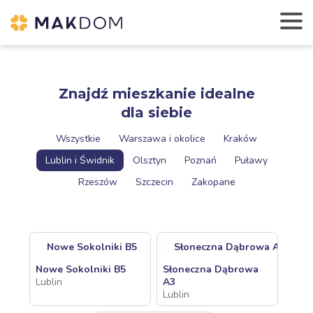
Znajdź mieszkanie idealne
dla siebie
Wszystkie
Warszawa i okolice
Kraków
Lublin i Świdnik
Olsztyn
Poznań
Puławy
Rzeszów
Szczecin
Zakopane
Nowe Sokolniki B5
Słoneczna Dąbrowa A3
Nowe Sokolniki B5
Słoneczna Dąbrowa
Lublin
A3
Lublin