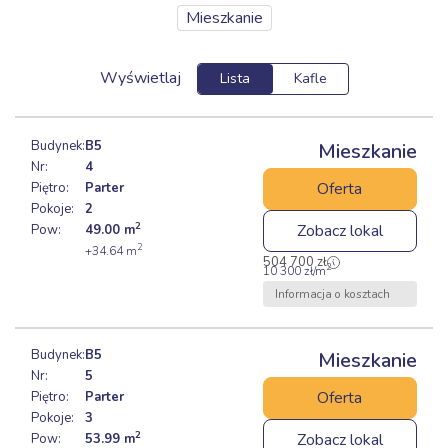
Mieszkanie
Budynek:
B5
Mieszkanie
Nr:
4
Oferta
Piętro:
Parter
Pokoje:
2
2
Zobacz lokal
Pow:
49.00
m
2
+34.64
m
504 700
zł
2
10 300
zł
/m
Informacja o kosztach
Budynek:
B5
Mieszkanie
Nr:
5
Oferta
Piętro:
Parter
Pokoje:
3
2
Zobacz lokal
Pow:
53.99
m