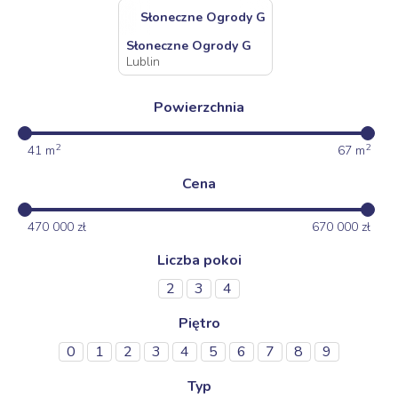
Słoneczne Ogrody G
Słoneczne Ogrody G
Lublin
Powierzchnia
2
2
41
m
67
m
Cena
470 000
zł
670 000
zł
Liczba pokoi
2
3
4
Piętro
0
1
2
3
4
5
6
7
8
9
Typ