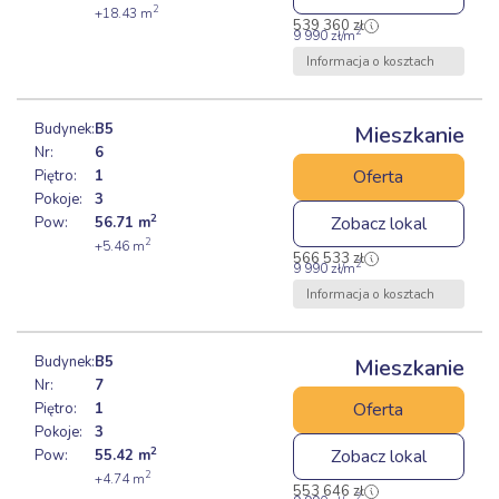
2
+18.43
m
539 360
zł
2
9 990
zł
/m
Informacja o kosztach
Budynek:
B5
Mieszkanie
Nr:
6
Oferta
Piętro:
1
Pokoje:
3
2
Zobacz lokal
Pow:
56.71
m
2
+5.46
m
566 533
zł
2
9 990
zł
/m
Informacja o kosztach
Budynek:
B5
Mieszkanie
Nr:
7
Oferta
Piętro:
1
Pokoje:
3
2
Zobacz lokal
Pow:
55.42
m
2
+4.74
m
553 646
zł
2