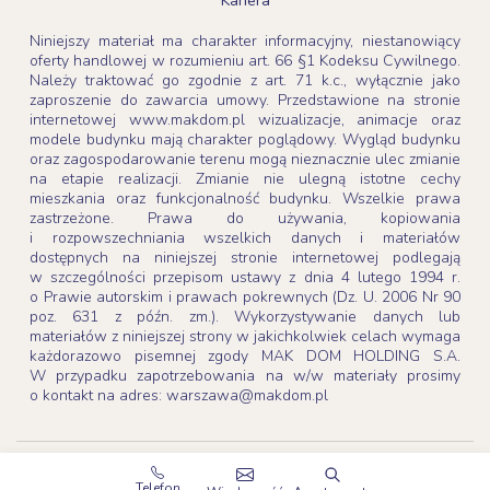
Kariera
Niniejszy materiał ma charakter informacyjny, niestanowiący
oferty handlowej w rozumieniu art. 66 §1 Kodeksu Cywilnego.
Należy traktować go zgodnie z art. 71 k.c., wyłącznie jako
zaproszenie do zawarcia umowy. Przedstawione na stronie
internetowej www.makdom.pl wizualizacje, animacje oraz
modele budynku mają charakter poglądowy. Wygląd budynku
oraz zagospodarowanie terenu mogą nieznacznie ulec zmianie
na etapie realizacji. Zmianie nie ulegną istotne cechy
mieszkania oraz funkcjonalność budynku. Wszelkie prawa
zastrzeżone. Prawa do używania, kopiowania
i rozpowszechniania wszelkich danych i materiałów
dostępnych na niniejszej stronie internetowej podlegają
w szczególności przepisom ustawy z dnia 4 lutego 1994 r.
o Prawie autorskim i prawach pokrewnych (Dz. U. 2006 Nr 90
poz. 631 z późn. zm.). Wykorzystywanie danych lub
materiałów z niniejszej strony w jakichkolwiek celach wymaga
każdorazowo pisemnej zgody MAK DOM HOLDING S.A.
W przypadku zapotrzebowania na w/w materiały prosimy
o kontakt na adres: warszawa@makdom.pl
Copyright 2003-2026
MAK DOM HOLDING S.A.
Telefon