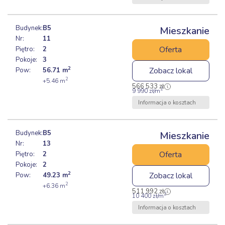
Budynek:
B5
Mieszkanie
Nr:
11
Oferta
Piętro:
2
Pokoje:
3
2
Zobacz lokal
Pow:
56.71
m
2
+5.46
m
566 533
zł
2
9 990
zł
/m
Informacja o kosztach
Budynek:
B5
Mieszkanie
Nr:
13
Oferta
Piętro:
2
Pokoje:
2
2
Zobacz lokal
Pow:
49.23
m
2
+6.36
m
511 992
zł
2
10 400
zł
/m
Informacja o kosztach