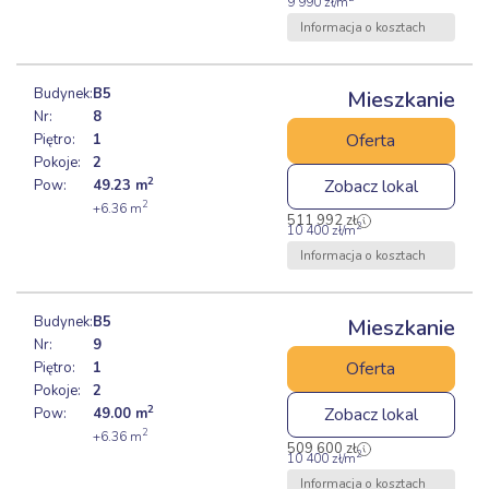
9 990
zł
/m
Informacja o kosztach
Budynek:
B5
Mieszkanie
Nr:
8
Oferta
Piętro:
1
Pokoje:
2
2
Zobacz lokal
Pow:
49.23
m
2
+6.36
m
511 992
zł
2
10 400
zł
/m
Informacja o kosztach
Budynek:
B5
Mieszkanie
Nr:
9
Oferta
Piętro:
1
Pokoje:
2
2
Zobacz lokal
Pow:
49.00
m
2
+6.36
m
509 600
zł
2
10 400
zł
/m
Informacja o kosztach