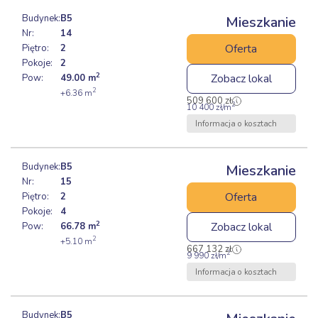
Budynek:
B5
Mieszkanie
Nr:
14
Oferta
Piętro:
2
Pokoje:
2
2
Zobacz lokal
Pow:
49.00
m
2
+6.36
m
509 600
zł
2
10 400
zł
/m
Informacja o kosztach
Budynek:
B5
Mieszkanie
Nr:
15
Oferta
Piętro:
2
Pokoje:
4
2
Zobacz lokal
Pow:
66.78
m
2
+5.10
m
667 132
zł
2
9 990
zł
/m
Informacja o kosztach
Budynek:
B5