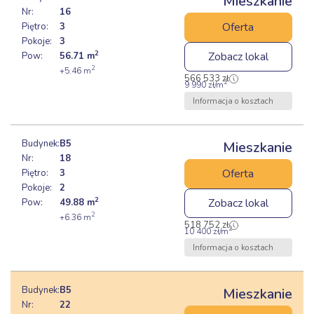
Mieszkanie
Nr:
16
Oferta
Piętro:
3
Pokoje:
3
2
Zobacz lokal
Pow:
56.71
m
2
+5.46
m
566 533
zł
2
9 990
zł
/m
Informacja o kosztach
Budynek:
B5
Mieszkanie
Nr:
18
Oferta
Piętro:
3
Pokoje:
2
2
Zobacz lokal
Pow:
49.88
m
2
+6.36
m
518 752
zł
2
10 400
zł
/m
Informacja o kosztach
Budynek:
B5
Mieszkanie
Nr:
22