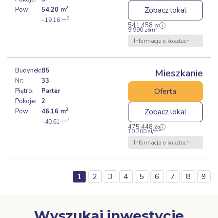
2
Zobacz lokal
Pow:
54.20
m
2
+19.16
m
541 458
zł
2
9 990
zł
/m
Informacja o kosztach
Budynek:
B5
Mieszkanie
Nr:
33
Oferta
Piętro:
Parter
Pokoje:
2
2
Zobacz lokal
Pow:
46.16
m
2
+40.61
m
475 448
zł
2
10 300
zł
/m
Informacja o kosztach
1
2
3
4
5
6
7
8
9
Wyszukaj inwestycje