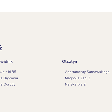
ż
Świdnik
Olsztyn
olniki B5
Apartamenty Sarnowskiego
na Dąbrowa
Magnolia Zad. 3
ne Ogrody
Na Skarpie 2