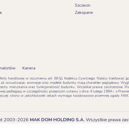
Szczecin
e
Zakopane
nalistów
Kariera
oferty handlowej w rozumieniu art. 66 §1 Kodeksu Cywilnego. Należy traktować go z
pl wizualizacje, animacje oraz modele budynku mają charakter poglądowy. Wyg
tne cechy mieszkania oraz funkcjonalność budynku. Wszelkie prawa zastrzeżone. 
towej podlegają w szczególności przepisom ustawy z dnia 4 lutego 1994 r. o Praw
iniejszej strony w jakichkolwiek celach wymaga każdorazowo pisemnej zgody
l
ght 2003-2026
MAK DOM HOLDING S.A.
Wszystkie prawa zas