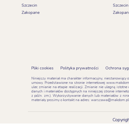
Szczecin
Szczecin
Zakopane
Zakopan
Pliki cookies
Polityka prywatności
Ochrona syg
Niniejszy materiał ma charakter informacyjny, niestanowiący 
umowy. Przedstawione na stronie internetowej www.makdom.
ulec zmianie na etapie realizacji. Zmianie nie ulegną isto
danych i materiałów dostępnych na niniejszej stronie interne
z późn. zm.). Wykorzystywanie danych lub materiałów z n
materiały prosimy o kontakt na adres: warszawa@makdom.p
Copyri