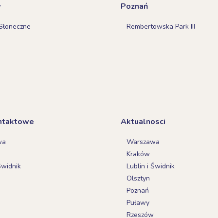
w
Poznań
Słoneczne
Rembertowska Park III
ntaktowe
Aktualnosci
wa
Warszawa
Kraków
Świdnik
Lublin i Świdnik
Olsztyn
Poznań
Puławy
Rzeszów