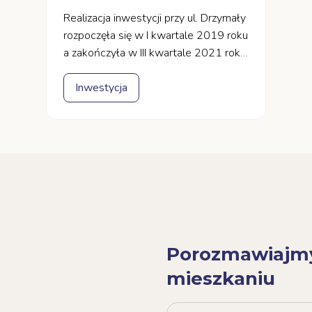
Realizacja inwestycji przy ul. Drzymały
rozpoczęła się w I kwartale 2019 roku
a zakończyła w III kwartale 2021 roku.
Kameralny budynek składa się z trzech
kondygnacji na których
Inwestycja
rozlokowaliśmy 60 lokali
2
2
o powierzchni od 42 m
do 67 m
.
Inwestycja wyróżnia się starannie
zaprojektowanymi, funkcjonalnymi
układami mieszkań. Do wszystkich
lokali przynależą balkony. Pod
budynkiem znajduje się hala z 52
miejscami postojowymi i stojakami
na rowery. W budynku
Porozmawiajm
zaprojektowano dwie klatki
mieszkaniu
schodowe oraz windy, które poruszają
się na poziomach od -1 do 2.