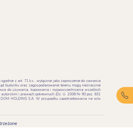
godnie z art. 71 k.c., wyłącznie jako zaproszenie do zawarcia
ląd budynku oraz zagospodarowanie terenu mogą nieznacznie
Prawa do używania, kopiowania i rozpowszechniania wszelkich
ie autorskim i prawach pokrewnych (Dz. U. 2006 Nr 90 poz. 631
 MAK DOM HOLDING S.A. W przypadku zapotrzebowania na w/w
trzeżone