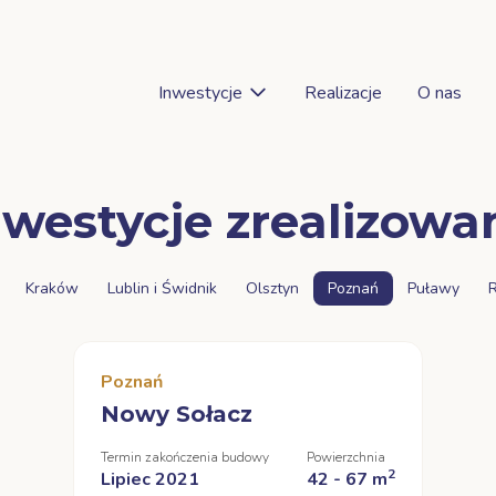
Inwestycje
Realizacje
O nas
o
nwestycje zrealizowa
Kraków
Lublin i Świdnik
Olsztyn
Poznań
Puławy
Poznań
Nowy Sołacz
Termin zakończenia budowy
Powierzchnia
2
Lipiec 2021
42 - 67 m