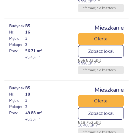
2
9 990
zł
/m
Informacja o kosztach
Budynek:
B5
Mieszkanie
Nr:
16
Oferta
Piętro:
3
Pokoje:
3
2
Zobacz lokal
Pow:
56.71
m
2
+5.46
m
566 533
zł
2
9 990
zł
/m
Informacja o kosztach
Budynek:
B5
Mieszkanie
Nr:
18
Oferta
Piętro:
3
Pokoje:
2
2
Zobacz lokal
Pow:
49.88
m
2
+6.36
m
518 752
zł
2
10 400
zł
/m
Informacja o kosztach