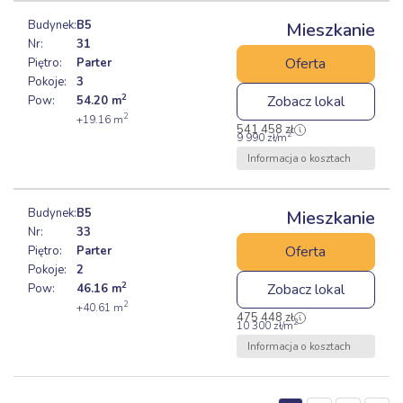
Budynek:
B5
Mieszkanie
Nr:
31
Oferta
Piętro:
Parter
Pokoje:
3
2
Zobacz lokal
Pow:
54.20
m
2
+19.16
m
541 458
zł
2
9 990
zł
/m
Informacja o kosztach
Budynek:
B5
Mieszkanie
Nr:
33
Oferta
Piętro:
Parter
Pokoje:
2
2
Zobacz lokal
Pow:
46.16
m
2
+40.61
m
475 448
zł
2
10 300
zł
/m
Informacja o kosztach