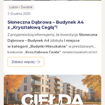
Lublin i Świdnik
2 Grudnia 2025
Słoneczna Dąbrowa – Budynek A4
z „Kryształową Cegłą”!
Z przyjemnością informujemy, że inwestycja
Słoneczna
Dąbrowa – Budynek A4
zdobyła
I miejsce
w kategorii „Budynki Mieszkalne”
w prestiżowym
konkursie
„Kryształowa Cegła”
, organizowanym przez
Polskie Towarzystwo Mieszkaniowe w Lublinie
.
Zobacz więcej