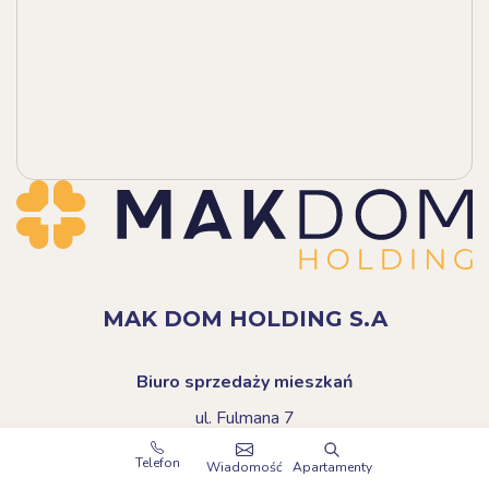
MAK DOM HOLDING S.A
Biuro sprzedaży mieszkań
ul. Fulmana 7
20-492 Lublin
Telefon
Wiadomość
Apartamenty
+48 (81) 744 66 82