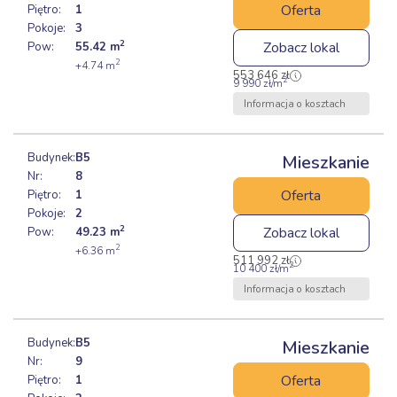
Oferta
Piętro:
1
Pokoje:
3
2
Zobacz lokal
Pow:
55.42
m
2
+4.74
m
553 646
zł
2
9 990
zł
/m
Informacja o kosztach
Budynek:
B5
Mieszkanie
Nr:
8
Oferta
Piętro:
1
Pokoje:
2
2
Zobacz lokal
Pow:
49.23
m
2
+6.36
m
511 992
zł
2
10 400
zł
/m
Informacja o kosztach
Budynek:
B5
Mieszkanie
Nr:
9
Oferta
Piętro:
1