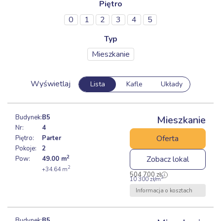
Piętro
0
1
2
3
4
5
Typ
Mieszkanie
Budynek:
B5
Mieszkanie
Nr:
4
Oferta
Piętro:
Parter
Pokoje:
2
2
Zobacz lokal
Pow:
49.00
m
2
+34.64
m
504 700
zł
2
10 300
zł
/m
Informacja o kosztach
Budynek:
B5