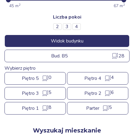
2
2
45
m
67
m
Liczba pokoi
2
3
4
Bud. B5
28
28
Wybierz piętro
0
4
Piętro 5
Piętro 4
0
4
5
6
Piętro 3
Piętro 2
5
6
8
5
Piętro 1
Parter
8
5
Wyszukaj mieszkanie