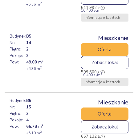
2
+6.36
m
511 992
zł
2
10 400
zł
/m
Informacja o kosztach
Budynek:
B5
Mieszkanie
Nr:
14
Oferta
Piętro:
2
Pokoje:
2
2
Zobacz lokal
Pow:
49.00
m
2
+6.36
m
509 600
zł
2
10 400
zł
/m
Informacja o kosztach
Budynek:
B5
Mieszkanie
Nr:
15
Oferta
Piętro:
2
Pokoje:
4
2
Zobacz lokal
Pow:
66.78
m
2
+5.10
m
667 132
zł