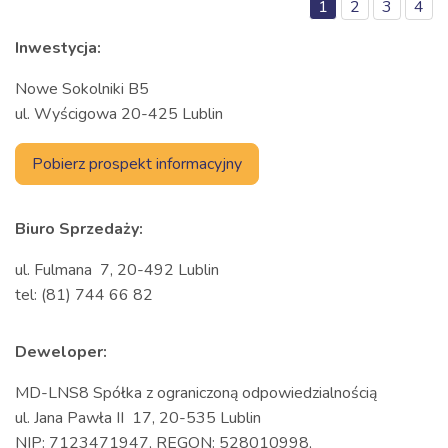
1
2
3
4
Inwestycja:
Nowe Sokolniki B5
ul. Wyścigowa
20-425 Lublin
Pobierz prospekt informacyjny
Biuro Sprzedaży:
ul. Fulmana 7,
20-492 Lublin
tel: (81) 744 66 82
Deweloper:
MD-LNS8 Spółka z ograniczoną odpowiedzialnością
ul. Jana Pawła II 17,
20-535 Lublin
NIP: 7123471947, REGON: 528010998,