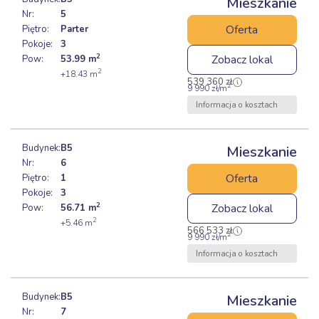
Mieszkanie
Nr:
5
Oferta
Piętro:
Parter
Pokoje:
3
2
Zobacz lokal
Pow:
53.99
m
2
+18.43
m
539 360
zł
2
9 990
zł
/m
Informacja o kosztach
Budynek:
B5
Mieszkanie
Nr:
6
Oferta
Piętro:
1
Pokoje:
3
2
Zobacz lokal
Pow:
56.71
m
2
+5.46
m
566 533
zł
2
9 990
zł
/m
Informacja o kosztach
Budynek:
B5
Mieszkanie
Nr:
7