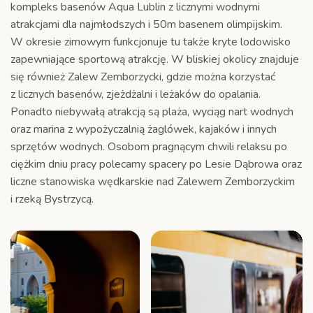
kompleks basenów Aqua Lublin z licznymi wodnymi
atrakcjami dla najmłodszych i 50m basenem olimpijskim.
W okresie zimowym funkcjonuje tu także kryte lodowisko
zapewniające sportową atrakcję. W bliskiej okolicy znajduje
się również Zalew Zemborzycki, gdzie można korzystać
z licznych basenów, zjeżdżalni i leżaków do opalania.
Ponadto niebywałą atrakcją są plaża, wyciąg nart wodnych
oraz marina z wypożyczalnią żaglówek, kajaków i innych
sprzętów wodnych. Osobom pragnącym chwili relaksu po
ciężkim dniu pracy polecamy spacery po Lesie Dąbrowa oraz
liczne stanowiska wędkarskie nad Zalewem Zemborzyckim
i rzeką Bystrzycą.