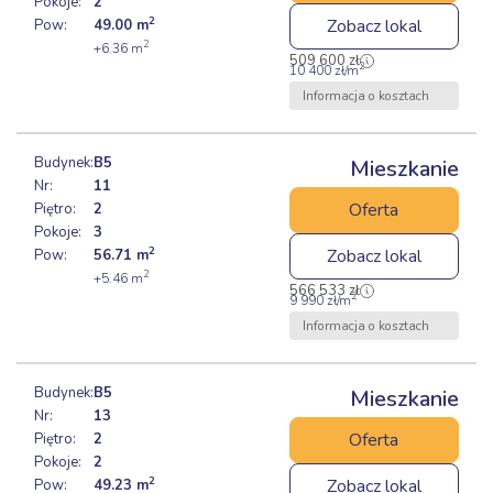
Pokoje:
2
2
Zobacz lokal
Pow:
49.00
m
2
+6.36
m
509 600
zł
2
10 400
zł
/m
Informacja o kosztach
Budynek:
B5
Mieszkanie
Nr:
11
Oferta
Piętro:
2
Pokoje:
3
2
Zobacz lokal
Pow:
56.71
m
2
+5.46
m
566 533
zł
2
9 990
zł
/m
Informacja o kosztach
Budynek:
B5
Mieszkanie
Nr:
13
Oferta
Piętro:
2
Pokoje:
2
2
Zobacz lokal
Pow:
49.23
m