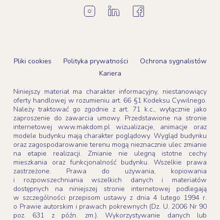
Pliki cookies
Polityka prywatności
Ochrona sygnalistów
Kariera
Niniejszy materiał ma charakter informacyjny, niestanowiący
oferty handlowej w rozumieniu art. 66 §1 Kodeksu Cywilnego.
Należy traktować go zgodnie z art. 71 k.c., wyłącznie jako
zaproszenie do zawarcia umowy. Przedstawione na stronie
internetowej www.makdom.pl wizualizacje, animacje oraz
modele budynku mają charakter poglądowy. Wygląd budynku
oraz zagospodarowanie terenu mogą nieznacznie ulec zmianie
na etapie realizacji. Zmianie nie ulegną istotne cechy
mieszkania oraz funkcjonalność budynku. Wszelkie prawa
zastrzeżone. Prawa do używania, kopiowania
i rozpowszechniania wszelkich danych i materiałów
dostępnych na niniejszej stronie internetowej podlegają
w szczególności przepisom ustawy z dnia 4 lutego 1994 r.
o Prawie autorskim i prawach pokrewnych (Dz. U. 2006 Nr 90
poz. 631 z późn. zm.). Wykorzystywanie danych lub