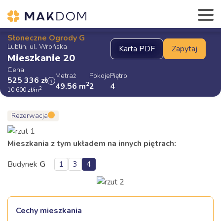
Słoneczne Ogrody G
Lublin, ul. Wrońska
Mieszkanie 20
Cena
Metraż
Pokoje
Piętro
525 336
zł
2
49.56
m
2
4
2
10 600
zł
/m
Rezerwacja
Mieszkania z tym układem na innych piętrach:
Budynek
G
1
3
4
Cechy mieszkania