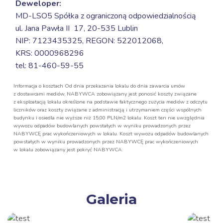
Deweloper:
MD-LSO5 Spółka z ograniczoną odpowiedzialnością
ul. Jana Pawła II 17,
20-535 Lublin
NIP: 7123435325, REGON: 522012068,
KRS: 0000968296
tel: 81-460-59-55
Informacja o kosztach Od dnia przekazania lokalu do dnia zawarcia umów
z dostawcami mediów, NABYWCA zobowiązany jest ponosić koszty związane
z eksploatacją lokalu określone na podstawie faktycznego zużycia mediów z odczytu
liczników oraz koszty związane z administracją i utrzymaniem części wspólnych
budynku i osiedla nie wyższe niż 15,00 PLN/m2 lokalu. Koszt ten nie uwzględnia
wywozu odpadów budowlanych powstałych w wyniku prowadzonych przez
NABYWCĘ prac wykończeniowych w lokalu. Koszt wywozu odpadów budowlanych
powstałych w wyniku prowadzonych przez NABYWCĘ prac wykończeniowych
w lokalu zobowiązany jest pokryć NABYWCA.
Galeria