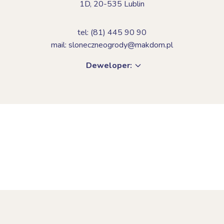
1D,
20-535 Lublin
tel: (81) 445 90 90
mail: sloneczneogrody@makdom.pl
Deweloper: