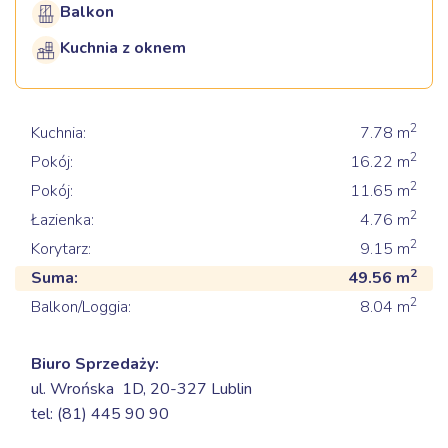
Balkon
Kuchnia z oknem
2
Kuchnia:
7.78
m
2
Pokój:
16.22
m
2
Pokój:
11.65
m
2
Łazienka:
4.76
m
2
Korytarz:
9.15
m
2
Suma:
49.56
m
2
Balkon/Loggia:
8.04
m
Biuro Sprzedaży:
ul. Wrońska 1D,
20-327 Lublin
tel: (81) 445 90 90