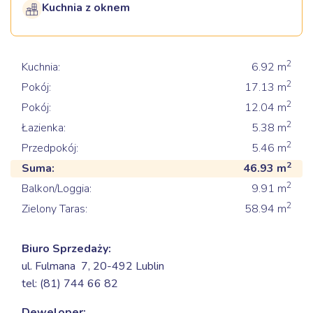
Kuchnia z oknem
2
Kuchnia:
6.92
m
2
Pokój:
17.13
m
2
Pokój:
12.04
m
2
Łazienka:
5.38
m
2
Przedpokój:
5.46
m
2
Suma:
46.93
m
2
Balkon/Loggia:
9.91
m
2
Zielony Taras:
58.94
m
Biuro Sprzedaży:
ul. Fulmana 7,
20-492 Lublin
tel: (81) 744 66 82
Deweloper: