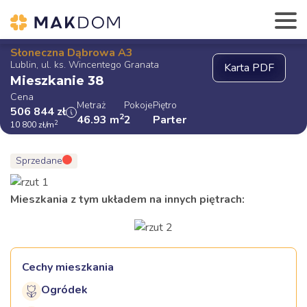
Słoneczna Dąbrowa A3
Lublin, ul. ks. Wincentego Granata
Mieszkanie 38
Cena
Metraż
Pokoje
Piętro
506 844
zł
2
46.93
m
2
Parter
2
10 800
zł
/m
Sprzedane
Mieszkania z tym układem na innych piętrach:
Cechy mieszkania
Ogródek