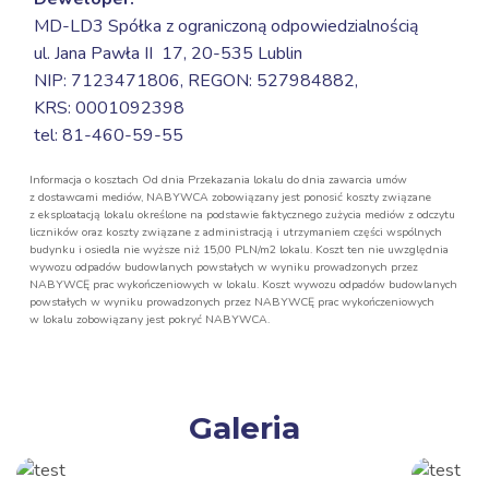
MD-LD3 Spółka z ograniczoną odpowiedzialnością
ul. Jana Pawła II 17,
20-535 Lublin
NIP: 7123471806, REGON: 527984882,
KRS: 0001092398
tel: 81-460-59-55
Informacja o kosztach Od dnia Przekazania lokalu do dnia zawarcia umów
z dostawcami mediów, NABYWCA zobowiązany jest ponosić koszty związane
z eksploatacją lokalu określone na podstawie faktycznego zużycia mediów z odczytu
liczników oraz koszty związane z administracją i utrzymaniem części wspólnych
budynku i osiedla nie wyższe niż 15,00 PLN/m2 lokalu. Koszt ten nie uwzględnia
wywozu odpadów budowlanych powstałych w wyniku prowadzonych przez
NABYWCĘ prac wykończeniowych w lokalu. Koszt wywozu odpadów budowlanych
powstałych w wyniku prowadzonych przez NABYWCĘ prac wykończeniowych
w lokalu zobowiązany jest pokryć NABYWCA.
Galeria