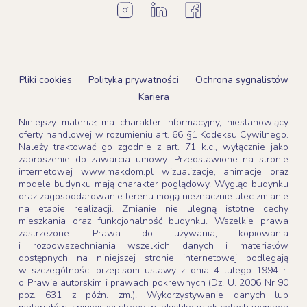
Pliki cookies
Polityka prywatności
Ochrona sygnalistów
Kariera
Niniejszy materiał ma charakter informacyjny, niestanowiący
oferty handlowej w rozumieniu art. 66 §1 Kodeksu Cywilnego.
Należy traktować go zgodnie z art. 71 k.c., wyłącznie jako
zaproszenie do zawarcia umowy. Przedstawione na stronie
internetowej www.makdom.pl wizualizacje, animacje oraz
modele budynku mają charakter poglądowy. Wygląd budynku
oraz zagospodarowanie terenu mogą nieznacznie ulec zmianie
na etapie realizacji. Zmianie nie ulegną istotne cechy
mieszkania oraz funkcjonalność budynku. Wszelkie prawa
zastrzeżone. Prawa do używania, kopiowania
i rozpowszechniania wszelkich danych i materiałów
dostępnych na niniejszej stronie internetowej podlegają
w szczególności przepisom ustawy z dnia 4 lutego 1994 r.
o Prawie autorskim i prawach pokrewnych (Dz. U. 2006 Nr 90
poz. 631 z późn. zm.). Wykorzystywanie danych lub