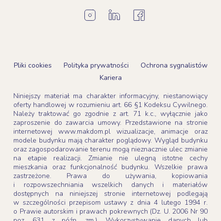
Pliki cookies
Polityka prywatności
Ochrona sygnalistów
Kariera
Niniejszy materiał ma charakter informacyjny, niestanowiący
oferty handlowej w rozumieniu art. 66 §1 Kodeksu Cywilnego.
Należy traktować go zgodnie z art. 71 k.c., wyłącznie jako
zaproszenie do zawarcia umowy. Przedstawione na stronie
internetowej www.makdom.pl wizualizacje, animacje oraz
modele budynku mają charakter poglądowy. Wygląd budynku
oraz zagospodarowanie terenu mogą nieznacznie ulec zmianie
na etapie realizacji. Zmianie nie ulegną istotne cechy
mieszkania oraz funkcjonalność budynku. Wszelkie prawa
zastrzeżone. Prawa do używania, kopiowania
i rozpowszechniania wszelkich danych i materiałów
dostępnych na niniejszej stronie internetowej podlegają
w szczególności przepisom ustawy z dnia 4 lutego 1994 r.
o Prawie autorskim i prawach pokrewnych (Dz. U. 2006 Nr 90
poz. 631 z późn. zm.). Wykorzystywanie danych lub