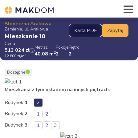
Słoneczna Arakowa
Zamienie, ul. Arakowa
Mieszkanie 10
Cena
Metraż
Pokoje
Piętro
513 024
zł
2
40.08
m
2
2
2
12 800
zł
/m
Dostępne
Mieszkania z tym układem na innych piętrach:
Budynek
1
2
Budynek
2
1
2
Budynek
3
1
2
3