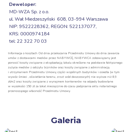
Deweloper:
MD-WZA Sp. z o.o.
ul. Wał Miedzeszyński 608,
03-994 Warszawa
NIP: 9522228362, REGON: 522137077,
KRS: 0000974184
tel: 22 322 70 03
Informacja o kosztach Od dnia przekazania Przedmiotu Umowy do dnia zawarcia
umów z dostawcami mediów przez NABYWCĘ, NABYWCA zobowiązany jest
ponosić koszty związane z eksploatacją lokalu określone na podstawie faktycznego
zużycia mediów z odczytu liczników oraz koszty związane z administracją
i utrzymaniem Przedmiotu Umowy, części wspólnych budynków i osiedla (w tym
wywóz śmieci , oświetlenie terenu, zrzut wód deszczowych) nie wyższe niż 8,9
zł/m2 oraz koszty związane z wynajmem kontenerów na odpady budowlane
w wysokości 150 zł za lokal miesięcznie do czasu podpisania aktu notarialnego
przenoszącego własność Przedmiotu Umowy.
Galeria