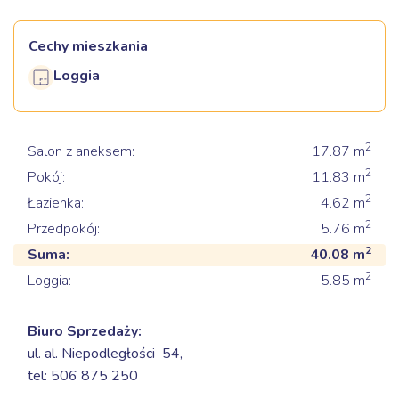
Cechy mieszkania
Loggia
2
Salon z aneksem:
17.87
m
2
Pokój:
11.83
m
2
Łazienka:
4.62
m
2
Przedpokój:
5.76
m
2
Suma:
40.08
m
2
Loggia:
5.85
m
Biuro Sprzedaży:
ul. al. Niepodległości 54,
tel: 506 875 250