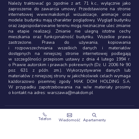
Należy traktować go zgodnie z art. 71 k.c., wyłącznie jako
zaproszenie do zawarcia umowy. Przedstawione na stronie
internetowej www.makdom.pl wizualizacje, animacje oraz
modele budynku mają charakter poglądowy. Wygląd budynku
oraz zagospodarowanie terenu mogą nieznacznie ulec zmianie
na etapie realizacji. Zmianie nie ulegną istotne cechy
mieszkania oraz funkcjonalność budynku. Wszelkie prawa
zastrzeżone. Prawa do używania, kopiowania
i rozpowszechniania wszelkich danych i materiałów
dostępnych na niniejszej stronie internetowej podlegają
w szczególności przepisom ustawy z dnia 4 lutego 1994 r.
o Prawie autorskim i prawach pokrewnych (Dz. U. 2006 Nr 90
poz. 631 z późn. zm.). Wykorzystywanie danych lub
materiałów z niniejszej strony w jakichkolwiek celach wymaga
każdorazowo pisemnej zgody MAK DOM HOLDING S.A.
W przypadku zapotrzebowania na w/w materiały prosimy
o kontakt na adres: warszawa@makdom.pl
Copyright 2003-2026
MAK DOM HOLDING S.A.
Telefon
Wiadomość
Apartamenty
Wszystkie prawa zastrzeżone.