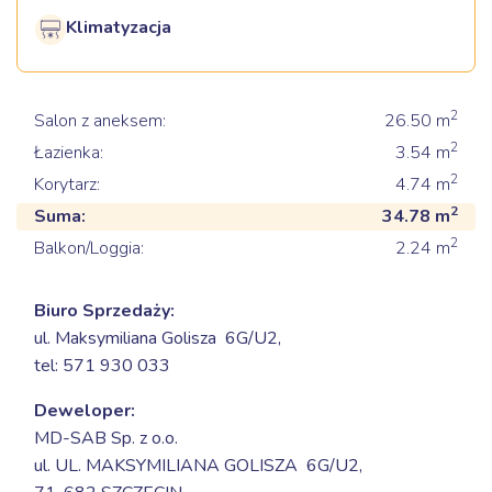
Klimatyzacja
2
Salon z aneksem:
26.50
m
2
Łazienka:
3.54
m
2
Korytarz:
4.74
m
2
Suma:
34.78
m
2
Balkon/Loggia:
2.24
m
Biuro Sprzedaży:
ul. Maksymiliana Golisza 6G/U2,
tel: 571 930 033
Deweloper:
MD-SAB Sp. z o.o.
ul. UL. MAKSYMILIANA GOLISZA 6G/U2,