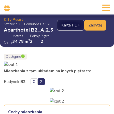
City Pearl
Szczecin, ul. Edmunda Bałuki
Aparthotel B2_A.2.3
Metraż
Pokoje
Piętro
2
34.78
m
2
2
Cena
Dostępne
Mieszkania z tym układem na innych piętrach:
Budynek
B2
0
2
Cechy mieszkania