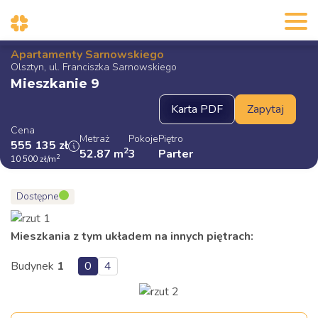
Apartamenty Sarnowskiego
Olsztyn, ul. Franciszka Sarnowskiego
Mieszkanie 9
Cena
Metraż
Pokoje
Piętro
555 135
zł
2
52.87
m
3
Parter
2
10 500
zł
/m
Dostępne
Mieszkania z tym układem na innych piętrach:
Budynek
1
0
4