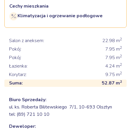
Cechy mieszkania
Klimatyzacja i ogrzewanie podłogowe
2
Salon z aneksem:
22.98
m
2
Pokój:
7.95
m
2
Pokój:
7.95
m
2
Łazienka:
4.24
m
2
Korytarz:
9.75
m
2
Suma:
52.87
m
Biuro Sprzedaży:
ul. ks. Roberta Bilitewskiego 7/1,
10-693 Olsztyn
tel: (89) 721 10 10
Deweloper: