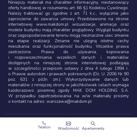
Niniejszy materiał ma charakter informacyjny, niestanowiący
oferty handlowej w rozumieniu art. 66 §1 Kodeksu Cywilnego.
Należy traktować go zgodnie z art. 71 k.c., wyłącznie jako
zaproszenie do zawarcia umowy. Przedstawione na stronie
internetowej www.makdom.pl wizualizacje, animacje oraz
modele budynku mają charakter poglądowy. Wygląd budynku
oraz zagospodarowanie terenu mogą nieznacznie ulec zmianie
na etapie realizacji. Zmianie nie ulegną istotne cechy
mieszkania oraz funkcjonalność budynku. Wszelkie prawa
zastrzeżone. Prawa do używania, kopiowania
i rozpowszechniania wszelkich danych i materiałów
dostępnych na niniejszej stronie internetowej podlegają
w szczególności przepisom ustawy z dnia 4 lutego 1994 r.
o Prawie autorskim i prawach pokrewnych (Dz. U. 2006 Nr 90
poz. 631 z późn. zm.). Wykorzystywanie danych lub
materiałów z niniejszej strony w jakichkolwiek celach wymaga
każdorazowo pisemnej zgody MAK DOM HOLDING S.A.
W przypadku zapotrzebowania na w/w materiały prosimy
o kontakt na adres: warszawa@makdom.pl
Copyright 2003-2026
MAK DOM HOLDING S.A.
Telefon
Wiadomość
Apartamenty
Wszystkie prawa zastrzeżone.