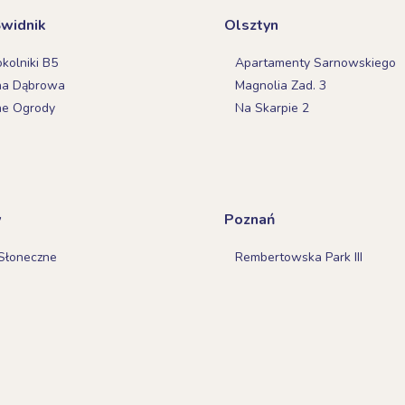
Świdnik
Olsztyn
olniki B5
Apartamenty Sarnowskiego
na Dąbrowa
Magnolia Zad. 3
ne Ogrody
Na Skarpie 2
w
Poznań
Słoneczne
Rembertowska Park III