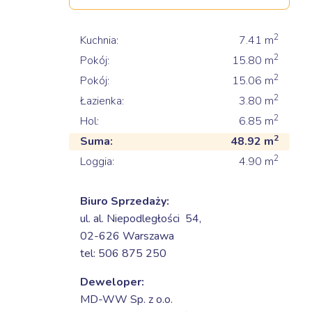
2
Kuchnia:
7.41
m
2
Pokój:
15.80
m
2
Pokój:
15.06
m
2
Łazienka:
3.80
m
2
Hol:
6.85
m
2
Suma:
48.92
m
2
Loggia:
4.90
m
Biuro Sprzedaży:
ul. al. Niepodległości 54,
02-626 Warszawa
tel: 506 875 250
Deweloper:
MD-WW Sp. z o.o.