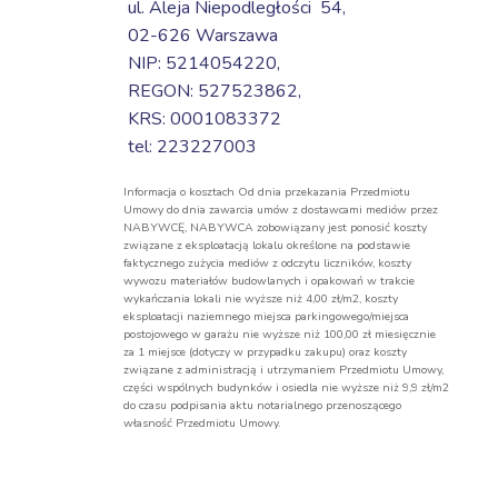
ul. Aleja Niepodległości 54,
02-626 Warszawa
NIP: 5214054220,
REGON: 527523862,
KRS: 0001083372
tel: 223227003
Informacja o kosztach Od dnia przekazania Przedmiotu
Umowy do dnia zawarcia umów z dostawcami mediów przez
NABYWCĘ, NABYWCA zobowiązany jest ponosić koszty
związane z eksploatacją lokalu określone na podstawie
faktycznego zużycia mediów z odczytu liczników, koszty
wywozu materiałów budowlanych i opakowań w trakcie
wykańczania lokali nie wyższe niż 4,00 zł/m2, koszty
eksploatacji naziemnego miejsca parkingowego/miejsca
postojowego w garażu nie wyższe niż 100,00 zł miesięcznie
za 1 miejsce (dotyczy w przypadku zakupu) oraz koszty
związane z administracją i utrzymaniem Przedmiotu Umowy,
części wspólnych budynków i osiedla nie wyższe niż 9,9 zł/m2
do czasu podpisania aktu notarialnego przenoszącego
własność Przedmiotu Umowy.