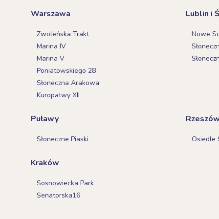
Warszawa
Lublin i 
Zwoleńska Trakt
Nowe Sok
Marina IV
Słonecz
Marina V
Słonecz
Poniatowskiego 28
Słoneczna Arakowa
Kuropatwy XII
Puławy
Rzeszó
Słoneczne Piaski
Osiedle 
Kraków
Sosnowiecka Park
Senatorska16