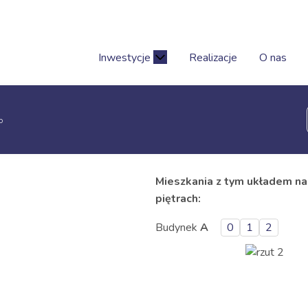
Inwestycje
Realizacje
O nas
o
o
Mieszkania z tym układem na
piętrach:
Budynek
A
0
1
2