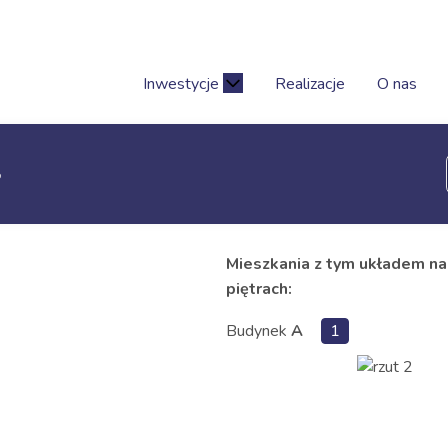
Inwestycje
Realizacje
O nas
o
o
Mieszkania z tym układem na
piętrach:
Budynek
A
1