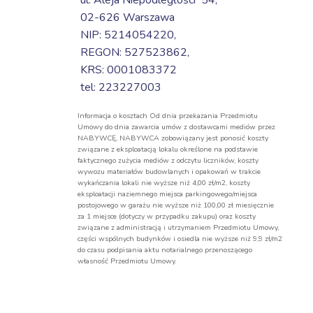
ul. Aleja Niepodległości 54,
02-626 Warszawa
NIP: 5214054220,
REGON: 527523862,
KRS: 0001083372
tel: 223227003
Informacja o kosztach Od dnia przekazania Przedmiotu
Umowy do dnia zawarcia umów z dostawcami mediów przez
NABYWCĘ, NABYWCA zobowiązany jest ponosić koszty
związane z eksploatacją lokalu określone na podstawie
faktycznego zużycia mediów z odczytu liczników, koszty
wywozu materiałów budowlanych i opakowań w trakcie
wykańczania lokali nie wyższe niż 4,00 zł/m2, koszty
eksploatacji naziemnego miejsca parkingowego/miejsca
postojowego w garażu nie wyższe niż 100,00 zł miesięcznie
za 1 miejsce (dotyczy w przypadku zakupu) oraz koszty
związane z administracją i utrzymaniem Przedmiotu Umowy,
części wspólnych budynków i osiedla nie wyższe niż 9,9 zł/m2
do czasu podpisania aktu notarialnego przenoszącego
własność Przedmiotu Umowy.