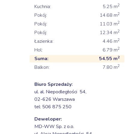
2
Kuchnia:
5.25
m
2
Pokój:
14.68
m
2
Pokój:
11.03
m
2
Pokój:
12.34
m
2
Łazienka:
4.46
m
2
Hol:
6.79
m
2
Suma:
54.55
m
2
Balkon:
7.80
m
Biuro Sprzedaży:
ul. al. Niepodległości 54,
02-626 Warszawa
tel: 506 875 250
Deweloper:
MD-WW Sp. z o.o.