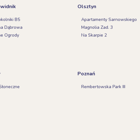
Świdnik
Olsztyn
olniki B5
Apartamenty Sarnowskiego
na Dąbrowa
Magnolia Zad. 3
ne Ogrody
Na Skarpie 2
w
Poznań
Słoneczne
Rembertowska Park III