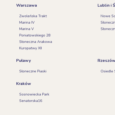
Warszawa
Lublin i 
Zwoleńska Trakt
Nowe Sok
Marina IV
Słonecz
Marina V
Słonecz
Poniatowskiego 28
Słoneczna Arakowa
Kuropatwy XII
Puławy
Rzeszó
Słoneczne Piaski
Osiedle 
Kraków
Sosnowiecka Park
Senatorska16