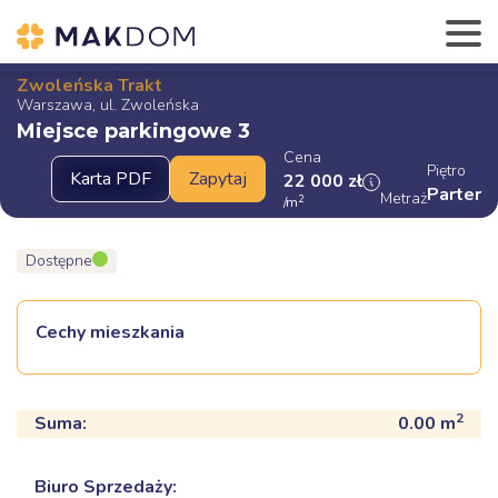
Zwoleńska Trakt
Warszawa, ul. Zwoleńska
Miejsce parkingowe 3
Cena
Piętro
22 000
zł
Parter
Metraż
2
/m
Dostępne
Cechy mieszkania
2
Suma:
0.00
m
Biuro Sprzedaży: