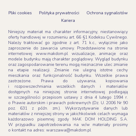
Pliki cookies
Polityka prywatności
Ochrona sygnalistów
Kariera
Niniejszy materiał ma charakter informacyjny, niestanowiący
oferty handlowej w rozumieniu art. 66 §1 Kodeksu Cywilnego.
Należy traktować go zgodnie z art. 71 k.c., wyłącznie jako
zaproszenie do zawarcia umowy. Przedstawione na stronie
internetowej www.makdom.pl wizualizacje, animacje oraz
modele budynku mają charakter poglądowy. Wygląd budynku
oraz zagospodarowanie terenu mogą nieznacznie ulec zmianie
na etapie realizacji. Zmianie nie ulegną istotne cechy
mieszkania oraz funkcjonalność budynku. Wszelkie prawa
zastrzeżone. Prawa do używania, kopiowania
i rozpowszechniania wszelkich danych i materiałów
dostępnych na niniejszej stronie internetowej podlegają
w szczególności przepisom ustawy z dnia 4 lutego 1994 r.
o Prawie autorskim i prawach pokrewnych (Dz. U. 2006 Nr 90
poz. 631 z późn. zm.). Wykorzystywanie danych lub
materiałów z niniejszej strony w jakichkolwiek celach wymaga
każdorazowo pisemnej zgody MAK DOM HOLDING S.A.
W przypadku zapotrzebowania na w/w materiały prosimy
o kontakt na adres: warszawa@makdom.pl