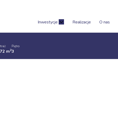
Inwestycje
Realizacje
O nas
o
traż
Piętro
2
.72
m
3