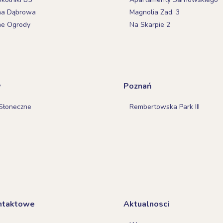
na Dąbrowa
Magnolia Zad. 3
ne Ogrody
Na Skarpie 2
w
Poznań
Słoneczne
Rembertowska Park III
ntaktowe
Aktualnosci