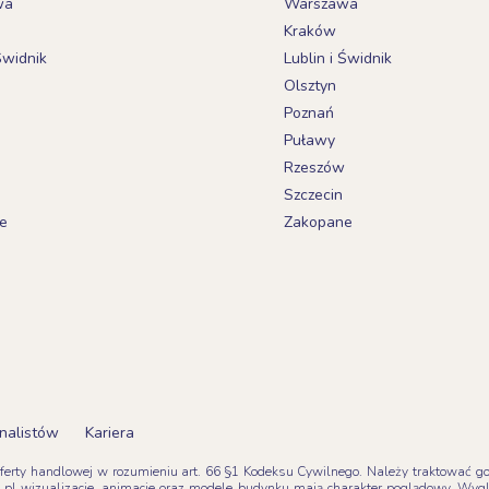
wa
Warszawa
Kraków
Świdnik
Lublin i Świdnik
Olsztyn
Poznań
Puławy
Rzeszów
Szczecin
e
Zakopane
nalistów
Kariera
oferty handlowej w rozumieniu art. 66 §1 Kodeksu Cywilnego. Należy traktować go z
pl wizualizacje, animacje oraz modele budynku mają charakter poglądowy. Wyg