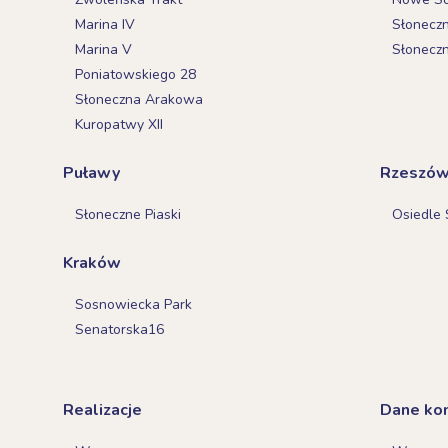
Marina IV
Słonecz
Marina V
Słonecz
Poniatowskiego 28
Słoneczna Arakowa
Kuropatwy XII
Puławy
Rzeszó
Słoneczne Piaski
Osiedle 
Kraków
Sosnowiecka Park
Senatorska16
Realizacje
Dane ko