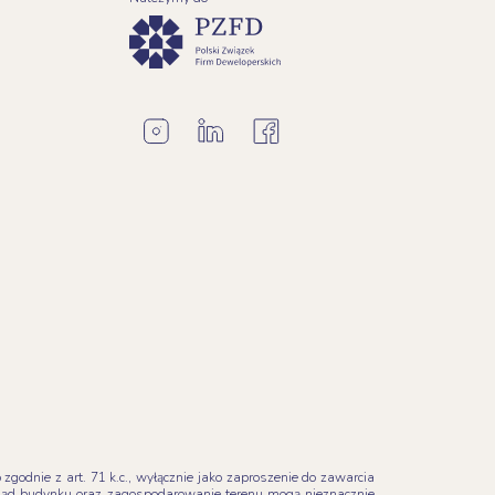
godnie z art. 71 k.c., wyłącznie jako zaproszenie do zawarcia
ląd budynku oraz zagospodarowanie terenu mogą nieznacznie