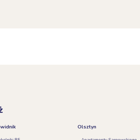
ż
Świdnik
Olsztyn
olniki B5
Apartamenty Sarnowskiego