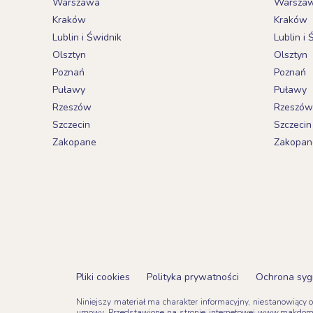
Warszawa
Warsza
Kraków
Kraków
Lublin i Świdnik
Lublin i 
Olsztyn
Olsztyn
Poznań
Poznań
Puławy
Puławy
Rzeszów
Rzeszów
Szczecin
Szczecin
Zakopane
Zakopan
Pliki cookies
Polityka prywatności
Ochrona syg
Niniejszy materiał ma charakter informacyjny, niestanowiący 
umowy. Przedstawione na stronie internetowej www.makdom.