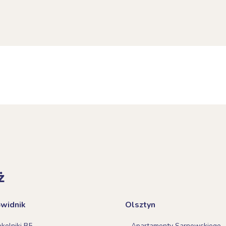
ż
Świdnik
Olsztyn
olniki B5
Apartamenty Sarnowskiego