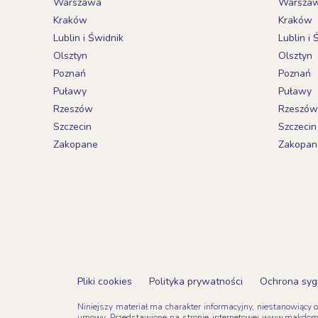
Warszawa
Warsza
Kraków
Kraków
Lublin i Świdnik
Lublin i 
Olsztyn
Olsztyn
Poznań
Poznań
Puławy
Puławy
Rzeszów
Rzeszów
Szczecin
Szczecin
Zakopane
Zakopan
Pliki cookies
Polityka prywatności
Ochrona syg
Niniejszy materiał ma charakter informacyjny, niestanowiący 
umowy. Przedstawione na stronie internetowej www.makdom.