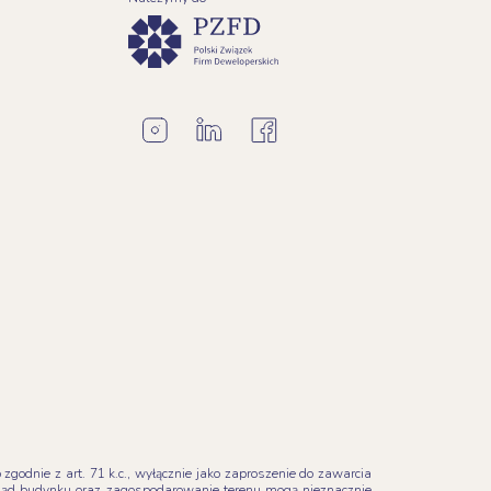
godnie z art. 71 k.c., wyłącznie jako zaproszenie do zawarcia
ląd budynku oraz zagospodarowanie terenu mogą nieznacznie