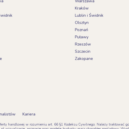
wa
Warszawa
Kraków
Świdnik
Lublin i Świdnik
Olsztyn
Poznań
Puławy
Rzeszów
Szczecin
e
Zakopane
nalistów
Kariera
oferty handlowej w rozumieniu art. 66 §1 Kodeksu Cywilnego. Należy traktować go z
pl wizualizacje, animacje oraz modele budynku mają charakter poglądowy. Wyg