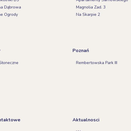
na Dąbrowa
Magnolia Zad. 3
ne Ogrody
Na Skarpie 2
w
Poznań
Słoneczne
Rembertowska Park III
ntaktowe
Aktualnosci