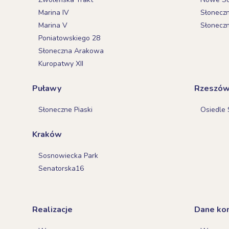
Marina IV
Słonecz
Marina V
Słonecz
Poniatowskiego 28
Słoneczna Arakowa
Kuropatwy XII
Puławy
Rzeszó
Słoneczne Piaski
Osiedle 
Kraków
Sosnowiecka Park
Senatorska16
Realizacje
Dane ko