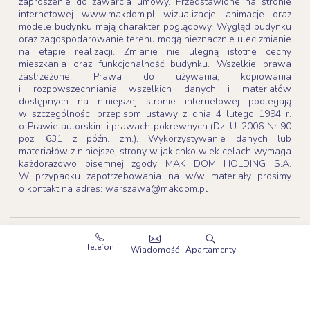
zaproszenie do zawarcia umowy. Przedstawione na stronie
internetowej www.makdom.pl wizualizacje, animacje oraz
modele budynku mają charakter poglądowy. Wygląd budynku
oraz zagospodarowanie terenu mogą nieznacznie ulec zmianie
na etapie realizacji. Zmianie nie ulegną istotne cechy
mieszkania oraz funkcjonalność budynku. Wszelkie prawa
zastrzeżone. Prawa do używania, kopiowania
i rozpowszechniania wszelkich danych i materiałów
dostępnych na niniejszej stronie internetowej podlegają
w szczególności przepisom ustawy z dnia 4 lutego 1994 r.
o Prawie autorskim i prawach pokrewnych (Dz. U. 2006 Nr 90
poz. 631 z późn. zm.). Wykorzystywanie danych lub
materiałów z niniejszej strony w jakichkolwiek celach wymaga
każdorazowo pisemnej zgody MAK DOM HOLDING S.A.
W przypadku zapotrzebowania na w/w materiały prosimy
o kontakt na adres: warszawa@makdom.pl
Copyright 2003-2026
MAK DOM HOLDING S.A.
Telefon
Wiadomość
Apartamenty
Wszystkie prawa zastrzeżone
Projekt i realizacja