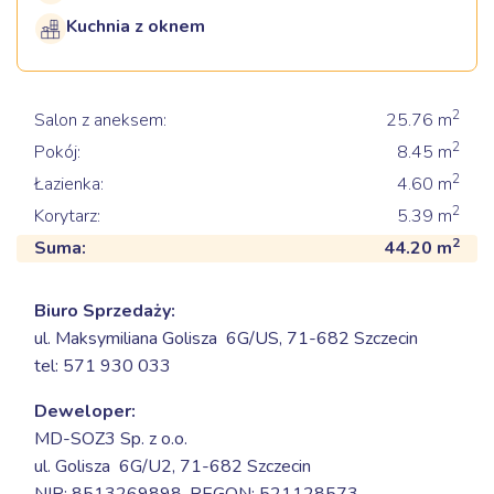
Kuchnia z oknem
2
Salon z aneksem:
25.76
m
2
Pokój:
8.45
m
2
Łazienka:
4.60
m
2
Korytarz:
5.39
m
2
Suma:
44.20
m
Biuro Sprzedaży:
ul. Maksymiliana Golisza 6G/US,
71-682 Szczecin
tel: 571 930 033
Deweloper:
MD-SOZ3 Sp. z o.o.
ul. Golisza 6G/U2,
71-682 Szczecin