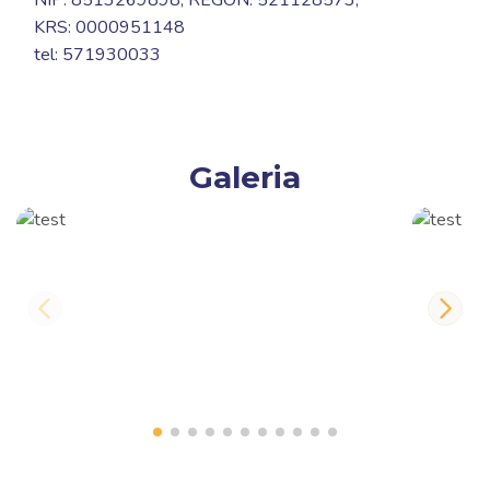
NIP: 8513269898, REGON: 521128573,
KRS: 0000951148
tel: 571930033
Galeria