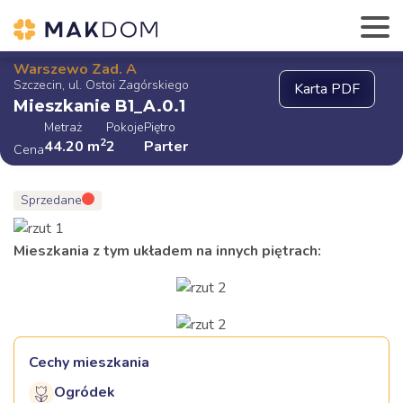
Warszewo Zad. A
Szczecin, ul. Ostoi Zagórskiego
Mieszkanie B1_A.0.1
Metraż
Pokoje
Piętro
2
44.20
m
2
Parter
Cena
Sprzedane
Mieszkania z tym układem na innych piętrach:
Cechy mieszkania
Ogródek