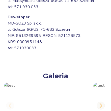
ul. Maksymiliana Golisza 6G/US,
71-682 Szczecin
tel: 571 930 033
Deweloper:
MD-SOZ3 Sp. z o.o.
ul. Golisza 6G/U2,
71-682 Szczecin
NIP: 8513269898, REGON: 521128573,
KRS: 0000951148
tel: 571930033
Galeria