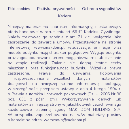
Pliki cookies
Polityka prywatności
Ochrona sygnalistów
Kariera
Niniejszy materiał ma charakter informacyjny, niestanowiący
oferty handlowej w rozumieniu art. 66 §1 Kodeksu Cywilnego.
Należy traktować go zgodnie z art. 71 k.c., wyłącznie jako
zaproszenie do zawarcia umowy. Przedstawione na stronie
internetowej www.makdom.pl wizualizacje, animacje oraz
modele budynku mają charakter poglądowy. Wygląd budynku
oraz zagospodarowanie terenu mogą nieznacznie ulec zmianie
na etapie realizacji. Zmianie nie ulegną istotne cechy
mieszkania oraz funkcjonalność budynku. Wszelkie prawa
zastrzeżone. Prawa do używania, kopiowania
i rozpowszechniania wszelkich danych i materiałów
dostępnych na niniejszej stronie internetowej podlegają
w szczególności przepisom ustawy z dnia 4 lutego 1994 r.
o Prawie autorskim i prawach pokrewnych (Dz. U. 2006 Nr 90
poz. 631 z późn. zm.). Wykorzystywanie danych lub
materiałów z niniejszej strony w jakichkolwiek celach wymaga
każdorazowo pisemnej zgody MAK DOM HOLDING S.A.
W przypadku zapotrzebowania na w/w materiały prosimy
o kontakt na adres: warszawa@makdom.pl