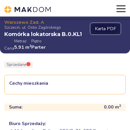
Warszewo Zad. A
Szczecin, ul. Ostoi Zagórskiego
Komórka lokatorska B.0.KL1
Metraż
Piętro
2
5.91
m
Parter
Cena
Sprzedane
Cechy mieszkania
2
Suma:
0.00
m
Biuro Sprzedaży: