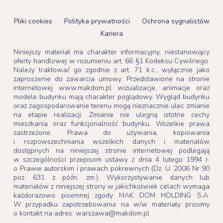
Pliki cookies
Polityka prywatności
Ochrona sygnalistów
Kariera
Niniejszy materiał ma charakter informacyjny, niestanowiący
oferty handlowej w rozumieniu art. 66 §1 Kodeksu Cywilnego.
Należy traktować go zgodnie z art. 71 k.c., wyłącznie jako
zaproszenie do zawarcia umowy. Przedstawione na stronie
internetowej www.makdom.pl wizualizacje, animacje oraz
modele budynku mają charakter poglądowy. Wygląd budynku
oraz zagospodarowanie terenu mogą nieznacznie ulec zmianie
na etapie realizacji. Zmianie nie ulegną istotne cechy
mieszkania oraz funkcjonalność budynku. Wszelkie prawa
zastrzeżone. Prawa do używania, kopiowania
i rozpowszechniania wszelkich danych i materiałów
dostępnych na niniejszej stronie internetowej podlegają
w szczególności przepisom ustawy z dnia 4 lutego 1994 r.
o Prawie autorskim i prawach pokrewnych (Dz. U. 2006 Nr 90
poz. 631 z późn. zm.). Wykorzystywanie danych lub
materiałów z niniejszej strony w jakichkolwiek celach wymaga
każdorazowo pisemnej zgody MAK DOM HOLDING S.A.
W przypadku zapotrzebowania na w/w materiały prosimy
o kontakt na adres: warszawa@makdom.pl