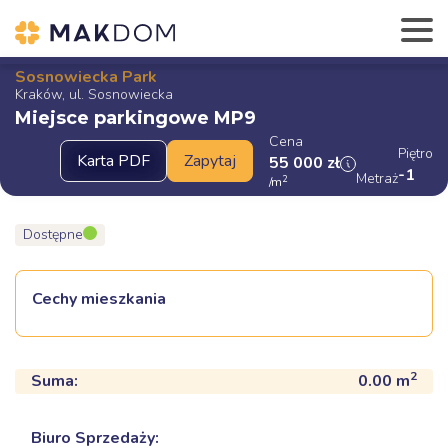
Sosnowiecka Park
Kraków, ul. Sosnowiecka
Miejsce parkingowe MP9
Cena
Piętro
55 000
zł
-1
Metraż
2
/m
Dostępne
Cechy mieszkania
2
Suma:
0.00
m
Biuro Sprzedaży: