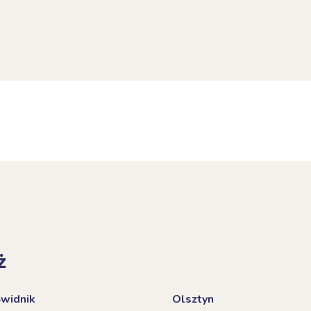
ż
Świdnik
Olsztyn