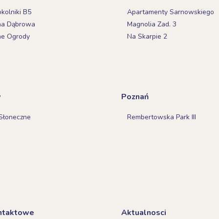
olniki B5
Apartamenty Sarnowskiego
na Dąbrowa
Magnolia Zad. 3
ne Ogrody
Na Skarpie 2
w
Poznań
Słoneczne
Rembertowska Park III
ntaktowe
Aktualnosci