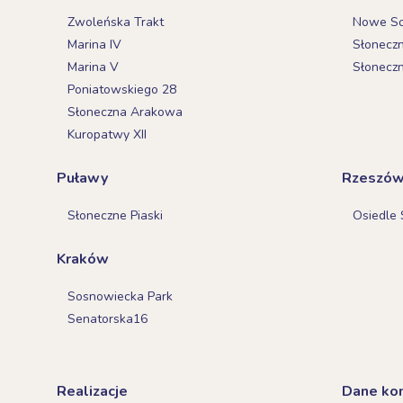
Zwoleńska Trakt
Nowe Sok
Marina IV
Słonecz
Marina V
Słonecz
Poniatowskiego 28
Słoneczna Arakowa
Kuropatwy XII
Puławy
Rzeszó
Słoneczne Piaski
Osiedle 
Kraków
Sosnowiecka Park
Senatorska16
Realizacje
Dane ko