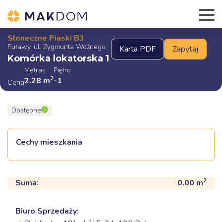
Słoneczne Piaski B3
Puławy, ul. Zygmunta Woźnego
Komórka lokatorska 1
Metraż
Piętro
2
2.28
m
-1
Cena
Dostępne
Cechy mieszkania
2
Suma:
0.00
m
Biuro Sprzedaży: