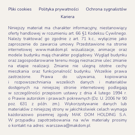
Pliki cookies
Polityka prywatności
Ochrona sygnalistów
Kariera
Niniejszy materiał ma charakter informacyjny, niestanowiący
oferty handlowej w rozumieniu art. 66 §1 Kodeksu Cywilnego.
Należy traktować go zgodnie z art. 71 k.c., wyłącznie jako
zaproszenie do zawarcia umowy. Przedstawione na stronie
internetowej www.makdom.pl wizualizacje, animacje oraz
modele budynku mają charakter poglądowy. Wygląd budynku
oraz zagospodarowanie terenu mogą nieznacznie ulec zmianie
na etapie realizacji. Zmianie nie ulegną istotne cechy
mieszkania oraz funkcjonalność budynku. Wszelkie prawa
zastrzeżone. Prawa do używania, kopiowania
i rozpowszechniania wszelkich danych i materiałów
dostępnych na niniejszej stronie internetowej podlegają
w szczególności przepisom ustawy z dnia 4 lutego 1994 r.
o Prawie autorskim i prawach pokrewnych (Dz. U. 2006 Nr 90
poz. 631 z późn. zm.). Wykorzystywanie danych lub
materiałów z niniejszej strony w jakichkolwiek celach wymaga
każdorazowo pisemnej zgody MAK DOM HOLDING S.A.
W przypadku zapotrzebowania na w/w materiały prosimy
o kontakt na adres: warszawa@makdom.pl