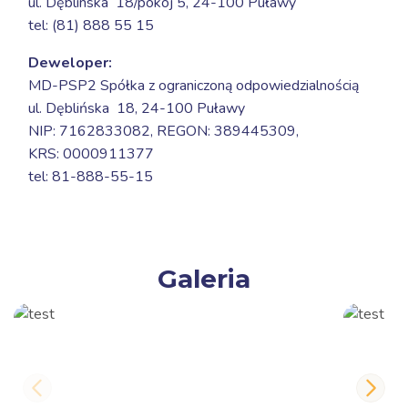
ul. Dęblinska 18/pokój 5,
24-100 Puławy
tel: (81) 888 55 15
Deweloper:
MD-PSP2 Spółka z ograniczoną odpowiedzialnością
ul. Dęblińska 18,
24-100 Puławy
NIP: 7162833082, REGON: 389445309,
KRS: 0000911377
tel: 81-888-55-15
Galeria