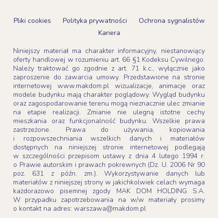
Pliki cookies
Polityka prywatności
Ochrona sygnalistów
Kariera
Niniejszy materiał ma charakter informacyjny, niestanowiący
oferty handlowej w rozumieniu art. 66 §1 Kodeksu Cywilnego.
Należy traktować go zgodnie z art. 71 k.c., wyłącznie jako
zaproszenie do zawarcia umowy. Przedstawione na stronie
internetowej www.makdom.pl wizualizacje, animacje oraz
modele budynku mają charakter poglądowy. Wygląd budynku
oraz zagospodarowanie terenu mogą nieznacznie ulec zmianie
na etapie realizacji. Zmianie nie ulegną istotne cechy
mieszkania oraz funkcjonalność budynku. Wszelkie prawa
zastrzeżone. Prawa do używania, kopiowania
i rozpowszechniania wszelkich danych i materiałów
dostępnych na niniejszej stronie internetowej podlegają
w szczególności przepisom ustawy z dnia 4 lutego 1994 r.
o Prawie autorskim i prawach pokrewnych (Dz. U. 2006 Nr 90
poz. 631 z późn. zm.). Wykorzystywanie danych lub
materiałów z niniejszej strony w jakichkolwiek celach wymaga
każdorazowo pisemnej zgody MAK DOM HOLDING S.A.
W przypadku zapotrzebowania na w/w materiały prosimy
o kontakt na adres: warszawa@makdom.pl