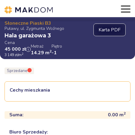
Słoneczne Piaski B3
Puławy, ul. Zygmunta Woźnego
Hala garażowa 3
Cena
Metraż
Piętro
45 000
zł
2
14.29
m
-1
2
3 149
zł
/m
Sprzedane
Cechy mieszkania
2
Suma:
0.00
m
Biuro Sprzedaży: