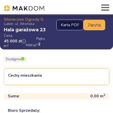
Słoneczne Ogrody G
Lublin, ul. Wrońska
Hala garażowa 23
Cena
Piętro
45 000
zł
-2
Metraż
2
/m
Dostępne
Cechy mieszkania
2
Suma:
0.00
m
Biuro Sprzedaży: