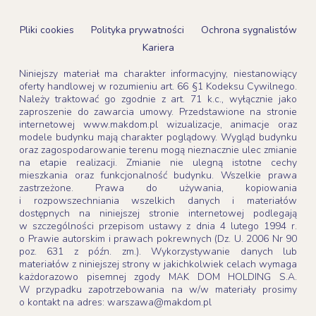
Pliki cookies
Polityka prywatności
Ochrona sygnalistów
Kariera
Niniejszy materiał ma charakter informacyjny, niestanowiący
oferty handlowej w rozumieniu art. 66 §1 Kodeksu Cywilnego.
Należy traktować go zgodnie z art. 71 k.c., wyłącznie jako
zaproszenie do zawarcia umowy. Przedstawione na stronie
internetowej www.makdom.pl wizualizacje, animacje oraz
modele budynku mają charakter poglądowy. Wygląd budynku
oraz zagospodarowanie terenu mogą nieznacznie ulec zmianie
na etapie realizacji. Zmianie nie ulegną istotne cechy
mieszkania oraz funkcjonalność budynku. Wszelkie prawa
zastrzeżone. Prawa do używania, kopiowania
i rozpowszechniania wszelkich danych i materiałów
dostępnych na niniejszej stronie internetowej podlegają
w szczególności przepisom ustawy z dnia 4 lutego 1994 r.
o Prawie autorskim i prawach pokrewnych (Dz. U. 2006 Nr 90
poz. 631 z późn. zm.). Wykorzystywanie danych lub
materiałów z niniejszej strony w jakichkolwiek celach wymaga
każdorazowo pisemnej zgody MAK DOM HOLDING S.A.
W przypadku zapotrzebowania na w/w materiały prosimy
o kontakt na adres: warszawa@makdom.pl