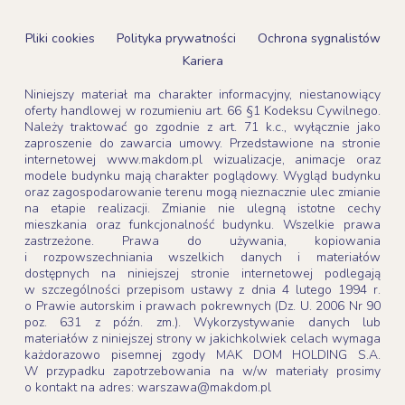
Pliki cookies
Polityka prywatności
Ochrona sygnalistów
Kariera
Niniejszy materiał ma charakter informacyjny, niestanowiący
oferty handlowej w rozumieniu art. 66 §1 Kodeksu Cywilnego.
Należy traktować go zgodnie z art. 71 k.c., wyłącznie jako
zaproszenie do zawarcia umowy. Przedstawione na stronie
internetowej www.makdom.pl wizualizacje, animacje oraz
modele budynku mają charakter poglądowy. Wygląd budynku
oraz zagospodarowanie terenu mogą nieznacznie ulec zmianie
na etapie realizacji. Zmianie nie ulegną istotne cechy
mieszkania oraz funkcjonalność budynku. Wszelkie prawa
zastrzeżone. Prawa do używania, kopiowania
i rozpowszechniania wszelkich danych i materiałów
dostępnych na niniejszej stronie internetowej podlegają
w szczególności przepisom ustawy z dnia 4 lutego 1994 r.
o Prawie autorskim i prawach pokrewnych (Dz. U. 2006 Nr 90
poz. 631 z późn. zm.). Wykorzystywanie danych lub
materiałów z niniejszej strony w jakichkolwiek celach wymaga
każdorazowo pisemnej zgody MAK DOM HOLDING S.A.
W przypadku zapotrzebowania na w/w materiały prosimy
o kontakt na adres: warszawa@makdom.pl