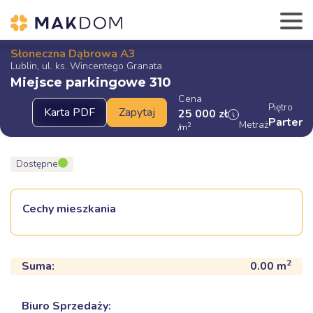
Słoneczna Dąbrowa A3
Lublin, ul. ks. Wincentego Granata
Miejsce parkingowe 310
Cena
Piętro
25 000
zł
Parter
Metraż
2
/m
Dostępne
Cechy mieszkania
2
Suma:
0.00
m
Biuro Sprzedaży: