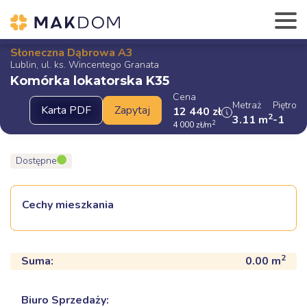
Słoneczna Dąbrowa A3
Lublin, ul. ks. Wincentego Granata
Komórka lokatorska K35
Cena
Metraż
Piętro
12 440
zł
2
3.11
m
-1
2
4 000
zł
/m
Dostępne
Cechy mieszkania
2
Suma:
0.00
m
Biuro Sprzedaży: