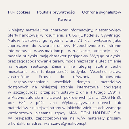
Pliki cookies
Polityka prywatności
Ochrona sygnalistów
Kariera
Niniejszy materiał ma charakter informacyjny, niestanowiący
oferty handlowej w rozumieniu art. 66 §1 Kodeksu Cywilnego.
Należy traktować go zgodnie z art. 71 k.c., wyłącznie jako
zaproszenie do zawarcia umowy. Przedstawione na stronie
internetowej www.makdom.pl wizualizacje, animacje oraz
modele budynku mają charakter poglądowy. Wygląd budynku
oraz zagospodarowanie terenu mogą nieznacznie ulec zmianie
na etapie realizacji. Zmianie nie ulegną istotne cechy
mieszkania oraz funkcjonalność budynku. Wszelkie prawa
zastrzeżone. Prawa do używania, kopiowania
i rozpowszechniania wszelkich danych i materiałów
dostępnych na niniejszej stronie internetowej podlegają
w szczególności przepisom ustawy z dnia 4 lutego 1994 r.
o Prawie autorskim i prawach pokrewnych (Dz. U. 2006 Nr 90
poz. 631 z późn. zm.). Wykorzystywanie danych lub
materiałów z niniejszej strony w jakichkolwiek celach wymaga
każdorazowo pisemnej zgody MAK DOM HOLDING S.A.
W przypadku zapotrzebowania na w/w materiały prosimy
o kontakt na adres: warszawa@makdom.pl