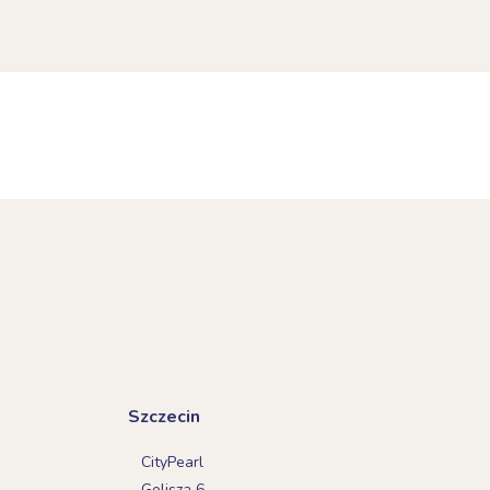
Szczecin
CityPearl
Golisza 6