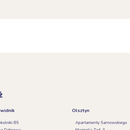
ż
Świdnik
Olsztyn
olniki B5
Apartamenty Sarnowskiego
na Dąbrowa
Magnolia Zad. 3