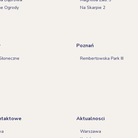
ne Ogrody
Na Skarpie 2
w
Poznań
Słoneczne
Rembertowska Park III
ntaktowe
Aktualnosci
wa
Warszawa