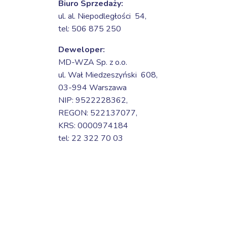
Biuro Sprzedaży:
ul. al. Niepodległości 54,
tel: 506 875 250
Deweloper:
MD-WZA Sp. z o.o.
ul. Wał Miedzeszyński 608,
03-994 Warszawa
NIP: 9522228362,
REGON: 522137077,
KRS: 0000974184
tel: 22 322 70 03