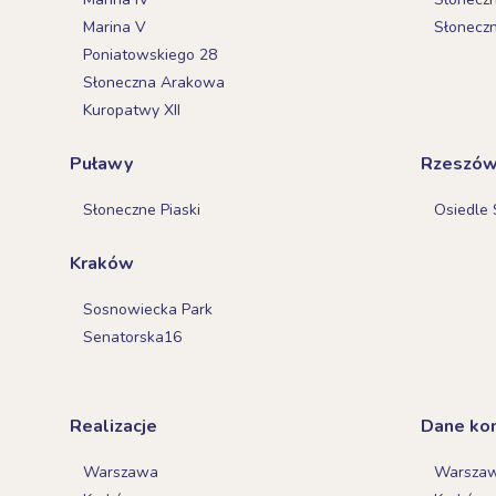
Marina V
Słonecz
Poniatowskiego 28
Słoneczna Arakowa
Kuropatwy XII
Puławy
Rzeszó
Słoneczne Piaski
Osiedle 
Kraków
Sosnowiecka Park
Senatorska16
Realizacje
Dane ko
Warszawa
Warsza