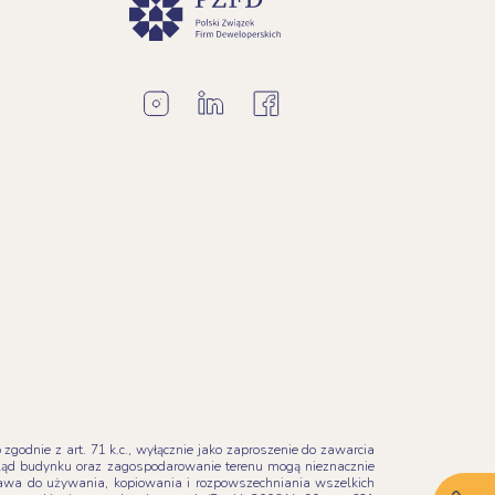
godnie z art. 71 k.c., wyłącznie jako zaproszenie do zawarcia
ląd budynku oraz zagospodarowanie terenu mogą nieznacznie
Prawa do używania, kopiowania i rozpowszechniania wszelkich