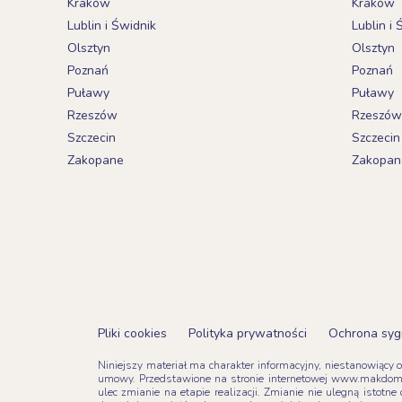
Kraków
Kraków
Lublin i Świdnik
Lublin i 
Olsztyn
Olsztyn
Poznań
Poznań
Puławy
Puławy
Rzeszów
Rzeszów
Szczecin
Szczecin
Zakopane
Zakopan
Pliki cookies
Polityka prywatności
Ochrona syg
Niniejszy materiał ma charakter informacyjny, niestanowiący 
umowy. Przedstawione na stronie internetowej www.makdom.
ulec zmianie na etapie realizacji. Zmianie nie ulegną isto