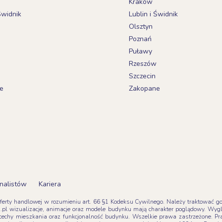
Kraków
Świdnik
Lublin i Świdnik
Olsztyn
Poznań
Puławy
Rzeszów
Szczecin
e
Zakopane
nalistów
Kariera
oferty handlowej w rozumieniu art. 66 §1 Kodeksu Cywilnego. Należy traktować go z
pl wizualizacje, animacje oraz modele budynku mają charakter poglądowy. Wyg
tne cechy mieszkania oraz funkcjonalność budynku. Wszelkie prawa zastrzeżone. 