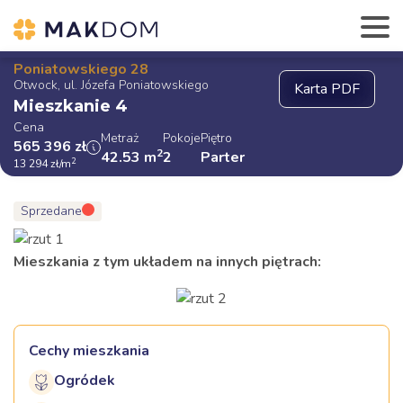
Poniatowskiego 28
Otwock, ul. Józefa Poniatowskiego
Mieszkanie 4
Cena
Metraż
Pokoje
Piętro
565 396
zł
2
42.53
m
2
Parter
2
13 294
zł
/m
Sprzedane
Mieszkania z tym układem na innych piętrach:
Cechy mieszkania
Ogródek