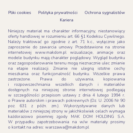
Pliki cookies
Polityka prywatności
Ochrona sygnalistów
Kariera
Niniejszy materiał ma charakter informacyjny, niestanowiący
oferty handlowej w rozumieniu art. 66 §1 Kodeksu Cywilnego.
Należy traktować go zgodnie z art. 71 k.c., wyłącznie jako
zaproszenie do zawarcia umowy. Przedstawione na stronie
internetowej www.makdom.pl wizualizacje, animacje oraz
modele budynku mają charakter poglądowy. Wygląd budynku
oraz zagospodarowanie terenu mogą nieznacznie ulec zmianie
na etapie realizacji. Zmianie nie ulegną istotne cechy
mieszkania oraz funkcjonalność budynku. Wszelkie prawa
zastrzeżone. Prawa do używania, kopiowania
i rozpowszechniania wszelkich danych i materiałów
dostępnych na niniejszej stronie internetowej podlegają
w szczególności przepisom ustawy z dnia 4 lutego 1994 r.
o Prawie autorskim i prawach pokrewnych (Dz. U. 2006 Nr 90
poz. 631 z późn. zm.). Wykorzystywanie danych lub
materiałów z niniejszej strony w jakichkolwiek celach wymaga
każdorazowo pisemnej zgody MAK DOM HOLDING S.A.
W przypadku zapotrzebowania na w/w materiały prosimy
o kontakt na adres: warszawa@makdom.pl