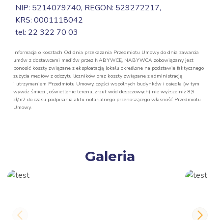
NIP: 5214079740, REGON: 529272217,
KRS: 0001118042
tel: 22 322 70 03
Informacja o kosztach Od dnia przekazania Przedmiotu Umowy do dnia zawarcia
umów z dostawcami mediów przez NABYWCĘ, NABYWCA zobowiązany jest
ponosić koszty związane z eksploatacją lokalu określone na podstawie faktycznego
zużycia mediów z odczytu liczników oraz koszty związane z administracją
i utrzymaniem Przedmiotu Umowy, części wspólnych budynków i osiedla (w tym
wywóz śmieci , oświetlenie terenu, zrzut wód deszczowych) nie wyższe niż 8,9
zł/m2 do czasu podpisania aktu notarialnego przenoszącego własność Przedmiotu
Umowy.
Galeria