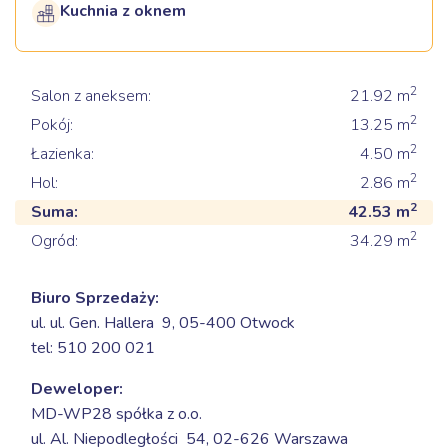
Kuchnia z oknem
2
Salon z aneksem:
21.92
m
2
Pokój:
13.25
m
2
Łazienka:
4.50
m
2
Hol:
2.86
m
2
Suma:
42.53
m
2
Ogród:
34.29
m
Biuro Sprzedaży:
ul. ul. Gen. Hallera 9,
05-400 Otwock
tel: 510 200 021
Deweloper:
MD-WP28 spółka z o.o.
ul. Al. Niepodległości 54,
02-626 Warszawa