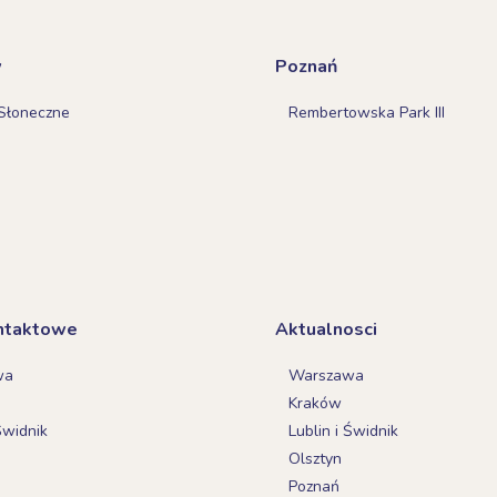
w
Poznań
Słoneczne
Rembertowska Park III
ntaktowe
Aktualnosci
wa
Warszawa
Kraków
Świdnik
Lublin i Świdnik
Olsztyn
Poznań