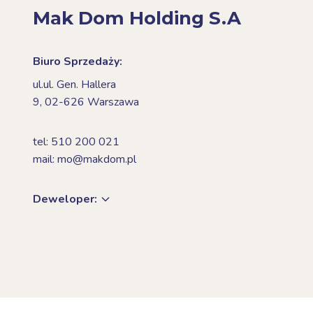
Mak Dom Holding S.A
Biuro Sprzedaży:
ul.ul. Gen. Hallera
9,
02-626 Warszawa
tel: 510 200 021
mail: mo@makdom.pl
Deweloper: