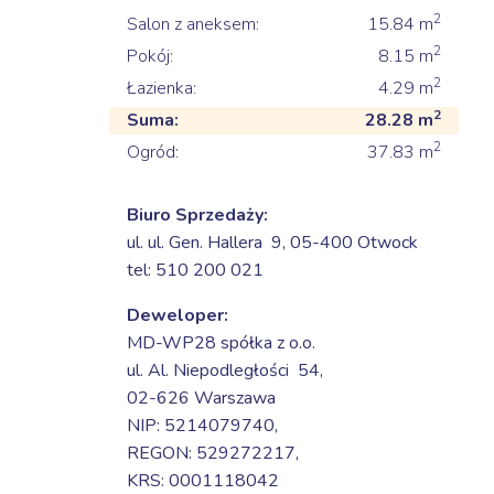
2
Salon z aneksem:
15.84
m
2
Pokój:
8.15
m
2
Łazienka:
4.29
m
2
Suma:
28.28
m
2
Ogród:
37.83
m
Biuro Sprzedaży:
ul. ul. Gen. Hallera 9,
05-400 Otwock
tel: 510 200 021
Deweloper:
MD-WP28 spółka z o.o.
ul. Al. Niepodległości 54,
02-626 Warszawa
NIP: 5214079740,
REGON: 529272217,
KRS: 0001118042