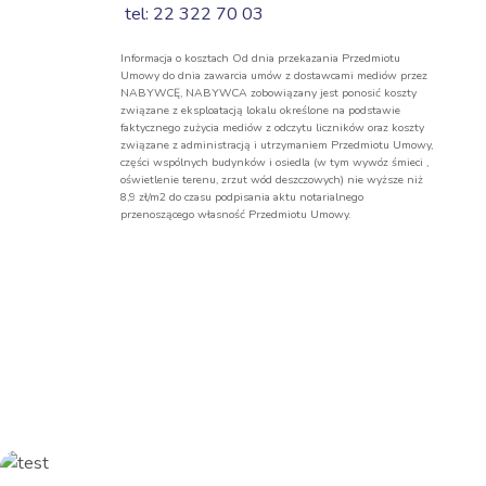
tel: 22 322 70 03
Informacja o kosztach Od dnia przekazania Przedmiotu
Umowy do dnia zawarcia umów z dostawcami mediów przez
NABYWCĘ, NABYWCA zobowiązany jest ponosić koszty
związane z eksploatacją lokalu określone na podstawie
faktycznego zużycia mediów z odczytu liczników oraz koszty
związane z administracją i utrzymaniem Przedmiotu Umowy,
części wspólnych budynków i osiedla (w tym wywóz śmieci ,
oświetlenie terenu, zrzut wód deszczowych) nie wyższe niż
8,9 zł/m2 do czasu podpisania aktu notarialnego
przenoszącego własność Przedmiotu Umowy.