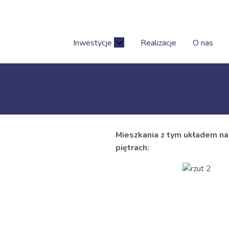
Inwestycje
Realizacje
O nas
o
Mieszkania z tym układem na
piętrach: