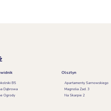
ż
Świdnik
Olsztyn
olniki B5
Apartamenty Sarnowskiego
na Dąbrowa
Magnolia Zad. 3
ne Ogrody
Na Skarpie 2