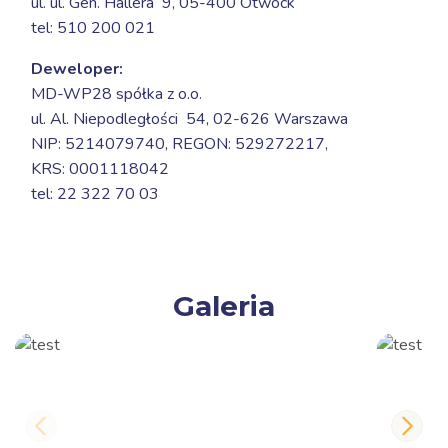
ul. ul. Gen. Hallera 9,
05-400 Otwock
tel: 510 200 021
Deweloper:
MD-WP28 spółka z o.o.
ul. Al. Niepodległości 54,
02-626 Warszawa
NIP: 5214079740, REGON: 529272217,
KRS: 0001118042
tel: 22 322 70 03
Galeria