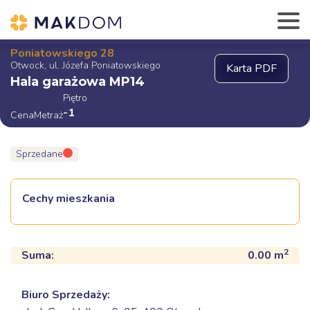
Poniatowskiego 28
Otwock, ul. Józefa Poniatowskiego
Hala garażowa MP14
Piętro
-1
Cena
Metraż
Sprzedane
Cechy mieszkania
2
Suma:
0.00
m
Biuro Sprzedaży: