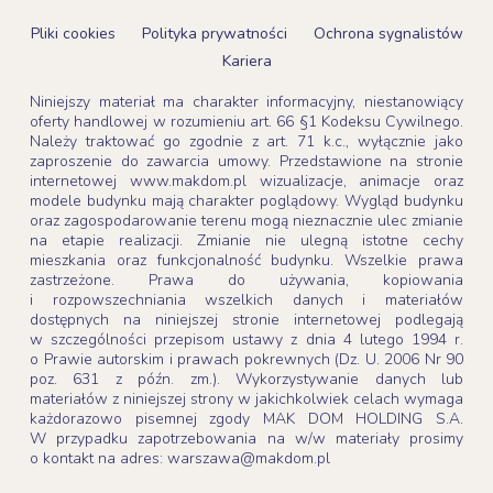
Pliki cookies
Polityka prywatności
Ochrona sygnalistów
Kariera
Niniejszy materiał ma charakter informacyjny, niestanowiący
oferty handlowej w rozumieniu art. 66 §1 Kodeksu Cywilnego.
Należy traktować go zgodnie z art. 71 k.c., wyłącznie jako
zaproszenie do zawarcia umowy. Przedstawione na stronie
internetowej www.makdom.pl wizualizacje, animacje oraz
modele budynku mają charakter poglądowy. Wygląd budynku
oraz zagospodarowanie terenu mogą nieznacznie ulec zmianie
na etapie realizacji. Zmianie nie ulegną istotne cechy
mieszkania oraz funkcjonalność budynku. Wszelkie prawa
zastrzeżone. Prawa do używania, kopiowania
i rozpowszechniania wszelkich danych i materiałów
dostępnych na niniejszej stronie internetowej podlegają
w szczególności przepisom ustawy z dnia 4 lutego 1994 r.
o Prawie autorskim i prawach pokrewnych (Dz. U. 2006 Nr 90
poz. 631 z późn. zm.). Wykorzystywanie danych lub
materiałów z niniejszej strony w jakichkolwiek celach wymaga
każdorazowo pisemnej zgody MAK DOM HOLDING S.A.
W przypadku zapotrzebowania na w/w materiały prosimy
o kontakt na adres: warszawa@makdom.pl