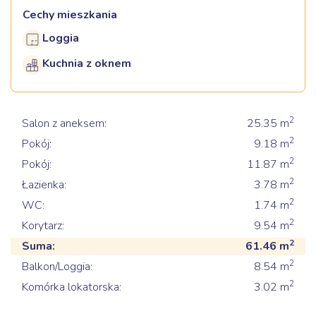
Cechy mieszkania
Loggia
Kuchnia z oknem
2
Salon z aneksem:
25.35
m
2
Pokój:
9.18
m
2
Pokój:
11.87
m
2
Łazienka:
3.78
m
2
WC:
1.74
m
2
Korytarz:
9.54
m
2
Suma:
61.46
m
2
Balkon/Loggia:
8.54
m
2
Komórka lokatorska:
3.02
m