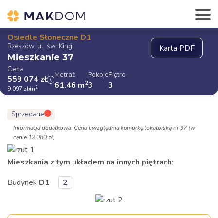
Osiedle Słoneczne D1
Rzeszów, ul. św. Kingi
Mieszkanie 37
Cena
Metraż
Pokoje
Piętro
559 074
zł
2
61.46
m
3
3
2
9 097
zł
/m
Sprzedane
Informacja dodatkowa: Cena uwzględnia komórkę lokatorską nr 37 (w
cenie 12 080 zł)
Mieszkania z tym układem na innych piętrach:
Budynek
D1
2