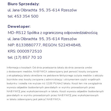
Biuro Sprzedaży:
ul. Jana Olbrachta 95,
35-614 Rzeszów
tel: 453 354 500
Deweloper:
MD-RS12 Spółka z ograniczoną odpowiedzialnością
ul. Jana Olbrachta 95,
35-614 Rzeszów
NIP: 8133880777, REGON: 522494848,
KRS: 0000972510
tel: (17) 857 70 10
Informacja o kosztach Od dnia przekazania lokalu do dnia zawarcia umów
z dostawcami mediów, NABYWCA zobowiązany jest ponosić koszty związane
z eksploatacją lokalu określone na podstawie faktycznego zużycia mediów z odczytu
liczników oraz koszty związane z administracją i utrzymaniem części wspólnych
budynku i osiedla nie wyższe niż 12,00 PLN/m2 lokalu. Koszt ten nie uwzględnia
wywozu odpadów budowlanych powstałych w wyniku prowadzonych przez
NABYWCĘ prac wykończeniowych w lokalu. Koszt wywozu odpadów budowlanych
powstałych w wyniku prowadzonych przez NABYWCĘ prac wykończeniowych
w lokalu zobowiązany jest pokryć NABYWCA.