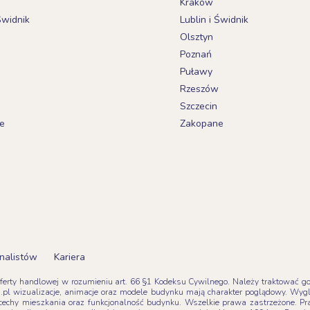
Kraków
Świdnik
Lublin i Świdnik
Olsztyn
Poznań
Puławy
Rzeszów
Szczecin
e
Zakopane
nalistów
Kariera
oferty handlowej w rozumieniu art. 66 §1 Kodeksu Cywilnego. Należy traktować go z
pl wizualizacje, animacje oraz modele budynku mają charakter poglądowy. Wyg
tne cechy mieszkania oraz funkcjonalność budynku. Wszelkie prawa zastrzeżone. 