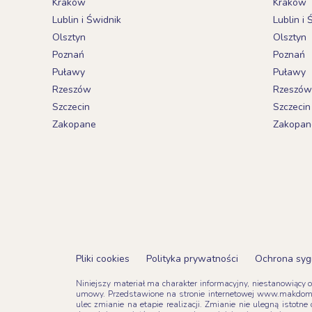
Kraków
Kraków
Lublin i Świdnik
Lublin i 
Olsztyn
Olsztyn
Poznań
Poznań
Puławy
Puławy
Rzeszów
Rzeszów
Szczecin
Szczecin
Zakopane
Zakopan
Pliki cookies
Polityka prywatności
Ochrona syg
Niniejszy materiał ma charakter informacyjny, niestanowiący 
umowy. Przedstawione na stronie internetowej www.makdom.
ulec zmianie na etapie realizacji. Zmianie nie ulegną isto