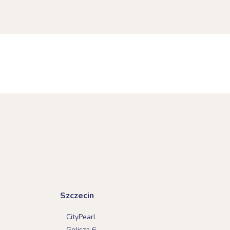
Szczecin
CityPearl
Golisza 6