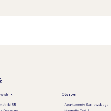
ż
Świdnik
Olsztyn
olniki B5
Apartamenty Sarnowskiego
na Dąbrowa
Magnolia Zad. 3