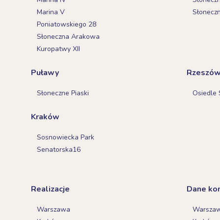
Marina V
Słonecz
Poniatowskiego 28
Słoneczna Arakowa
Kuropatwy XII
Puławy
Rzeszó
Słoneczne Piaski
Osiedle 
Kraków
Sosnowiecka Park
Senatorska16
Realizacje
Dane ko
Warszawa
Warsza