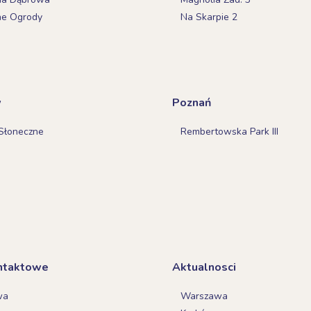
ne Ogrody
Na Skarpie 2
w
Poznań
Słoneczne
Rembertowska Park III
ntaktowe
Aktualnosci
wa
Warszawa