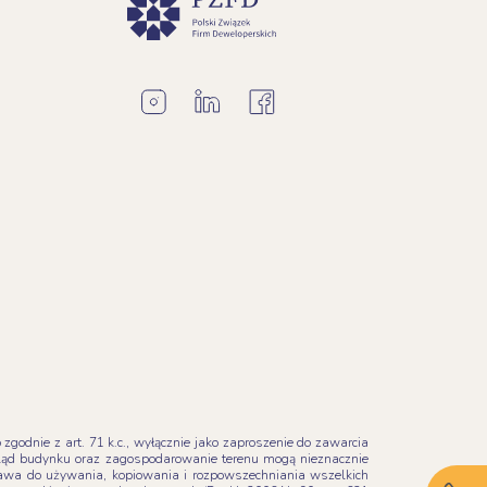
godnie z art. 71 k.c., wyłącznie jako zaproszenie do zawarcia
ląd budynku oraz zagospodarowanie terenu mogą nieznacznie
Prawa do używania, kopiowania i rozpowszechniania wszelkich