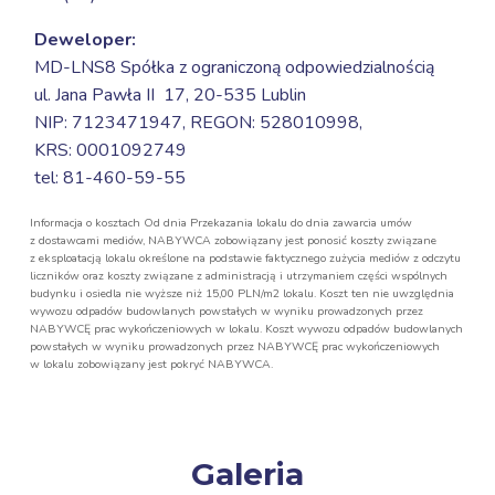
Deweloper:
MD-LNS8 Spółka z ograniczoną odpowiedzialnością
ul. Jana Pawła II 17,
20-535 Lublin
NIP: 7123471947, REGON: 528010998,
KRS: 0001092749
tel: 81-460-59-55
Informacja o kosztach Od dnia Przekazania lokalu do dnia zawarcia umów
z dostawcami mediów, NABYWCA zobowiązany jest ponosić koszty związane
z eksploatacją lokalu określone na podstawie faktycznego zużycia mediów z odczytu
liczników oraz koszty związane z administracją i utrzymaniem części wspólnych
budynku i osiedla nie wyższe niż 15,00 PLN/m2 lokalu. Koszt ten nie uwzględnia
wywozu odpadów budowlanych powstałych w wyniku prowadzonych przez
NABYWCĘ prac wykończeniowych w lokalu. Koszt wywozu odpadów budowlanych
powstałych w wyniku prowadzonych przez NABYWCĘ prac wykończeniowych
w lokalu zobowiązany jest pokryć NABYWCA.
Galeria