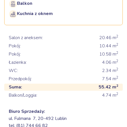
Balkon
Kuchnia z oknem
2
Salon z aneksem:
20.46
m
2
Pokój:
10.44
m
2
Pokój:
10.58
m
2
Łazienka:
4.06
m
2
WC:
2.34
m
2
Przedpokój:
7.54
m
2
Suma:
55.42
m
2
Balkon/Loggia:
4.74
m
Biuro Sprzedaży:
ul. Fulmana 7,
20-492 Lublin
tel: (81) 744 66 82