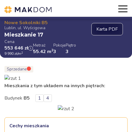
Nowe Sokolniki B5
Lublin, ul. Wyścigowa
Mieszkanie 17
Cena
Metraż
Pokoje
Piętro
553 646
zł
2
55.42
m
3
3
2
9 990
zł
/m
Sprzedane
Mieszkania z tym układem na innych piętrach:
Budynek
B5
1
4
Cechy mieszkania