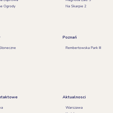
ne Ogrody
Na Skarpie 2
w
Poznań
Słoneczne
Rembertowska Park III
ntaktowe
Aktualnosci
wa
Warszawa