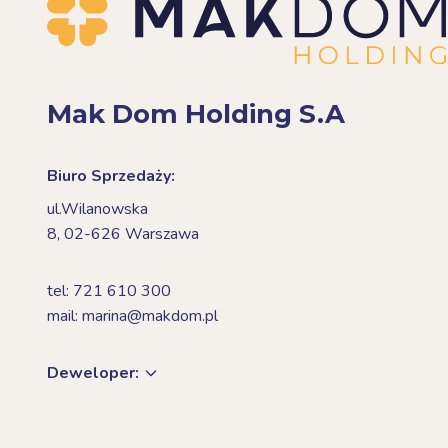
Mak Dom Holding S.A
Biuro Sprzedaży:
ul.Wilanowska
8,
02-626 Warszawa
tel: 721 610 300
mail: marina@makdom.pl
Deweloper: