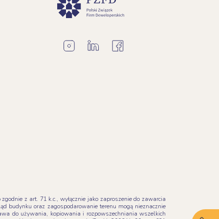
godnie z art. 71 k.c., wyłącznie jako zaproszenie do zawarcia
ląd budynku oraz zagospodarowanie terenu mogą nieznacznie
Prawa do używania, kopiowania i rozpowszechniania wszelkich