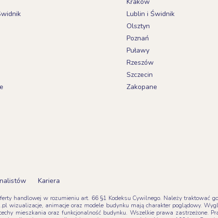
Kraków
Świdnik
Lublin i Świdnik
Olsztyn
Poznań
Puławy
Rzeszów
Szczecin
e
Zakopane
nalistów
Kariera
oferty handlowej w rozumieniu art. 66 §1 Kodeksu Cywilnego. Należy traktować go z
pl wizualizacje, animacje oraz modele budynku mają charakter poglądowy. Wyg
tne cechy mieszkania oraz funkcjonalność budynku. Wszelkie prawa zastrzeżone. 