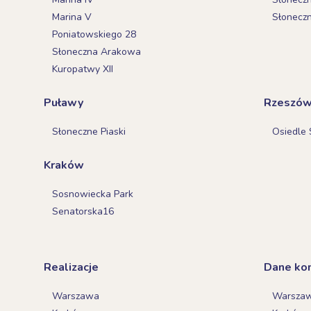
Marina V
Słonecz
Poniatowskiego 28
Słoneczna Arakowa
Kuropatwy XII
Puławy
Rzeszó
Słoneczne Piaski
Osiedle 
Kraków
Sosnowiecka Park
Senatorska16
Realizacje
Dane ko
Warszawa
Warsza