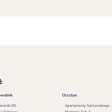
ż
Świdnik
Olsztyn
olniki B5
Apartamenty Sarnowskiego
na Dąbrowa
Magnolia Zad. 3