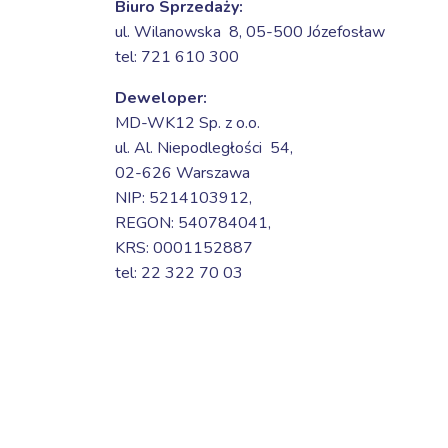
Biuro Sprzedaży:
ul. Wilanowska 8,
05-500 Józefosław
tel: 721 610 300
Deweloper:
MD-WK12 Sp. z o.o.
ul. Al. Niepodległości 54,
02-626 Warszawa
NIP: 5214103912,
REGON: 540784041,
KRS: 0001152887
tel: 22 322 70 03