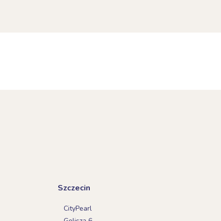
Szczecin
CityPearl
Golisza 6