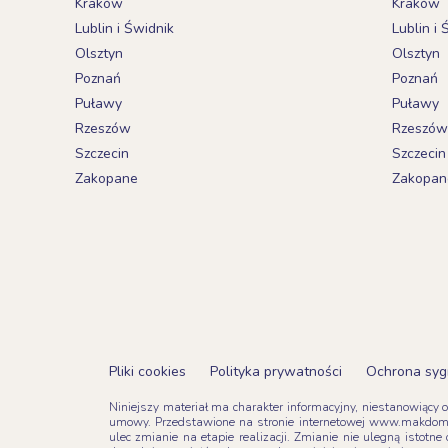
Kraków
Kraków
Lublin i Świdnik
Lublin i 
Olsztyn
Olsztyn
Poznań
Poznań
Puławy
Puławy
Rzeszów
Rzeszów
Szczecin
Szczecin
Zakopane
Zakopan
Pliki cookies
Polityka prywatności
Ochrona syg
Niniejszy materiał ma charakter informacyjny, niestanowiący 
umowy. Przedstawione na stronie internetowej www.makdom.
ulec zmianie na etapie realizacji. Zmianie nie ulegną isto