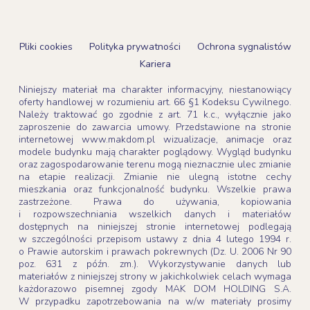
Pliki cookies
Polityka prywatności
Ochrona sygnalistów
Kariera
Niniejszy materiał ma charakter informacyjny, niestanowiący
oferty handlowej w rozumieniu art. 66 §1 Kodeksu Cywilnego.
Należy traktować go zgodnie z art. 71 k.c., wyłącznie jako
zaproszenie do zawarcia umowy. Przedstawione na stronie
internetowej www.makdom.pl wizualizacje, animacje oraz
modele budynku mają charakter poglądowy. Wygląd budynku
oraz zagospodarowanie terenu mogą nieznacznie ulec zmianie
na etapie realizacji. Zmianie nie ulegną istotne cechy
mieszkania oraz funkcjonalność budynku. Wszelkie prawa
zastrzeżone. Prawa do używania, kopiowania
i rozpowszechniania wszelkich danych i materiałów
dostępnych na niniejszej stronie internetowej podlegają
w szczególności przepisom ustawy z dnia 4 lutego 1994 r.
o Prawie autorskim i prawach pokrewnych (Dz. U. 2006 Nr 90
poz. 631 z późn. zm.). Wykorzystywanie danych lub
materiałów z niniejszej strony w jakichkolwiek celach wymaga
każdorazowo pisemnej zgody MAK DOM HOLDING S.A.
W przypadku zapotrzebowania na w/w materiały prosimy