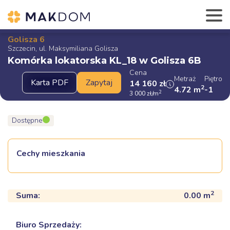
Golisza 6
Szczecin, ul. Maksymiliana Golisza
Komórka lokatorska KL_18 w Golisza 6B
Cena
Metraż
Piętro
14 160
zł
2
4.72
m
-1
2
3 000
zł
/m
Dostępne
Cechy mieszkania
2
Suma:
0.00
m
Biuro Sprzedaży: