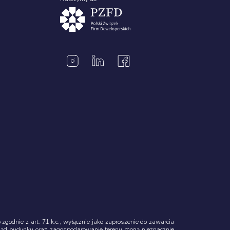
godnie z art. 71 k.c., wyłącznie jako zaproszenie do zawarcia
ląd budynku oraz zagospodarowanie terenu mogą nieznacznie