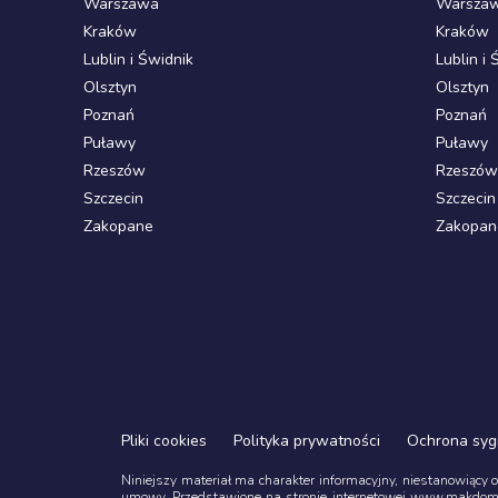
Warszawa
Warsza
Kraków
Kraków
Lublin i Świdnik
Lublin i 
Olsztyn
Olsztyn
Poznań
Poznań
Puławy
Puławy
Rzeszów
Rzeszów
Szczecin
Szczecin
Zakopane
Zakopan
Pliki cookies
Polityka prywatności
Ochrona syg
Niniejszy materiał ma charakter informacyjny, niestanowiący 
umowy. Przedstawione na stronie internetowej www.makdom.