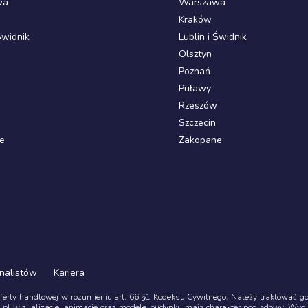
wa
Warszawa
Kraków
Świdnik
Lublin i Świdnik
Olsztyn
Poznań
Puławy
Rzeszów
Szczecin
e
Zakopane
nalistów
Kariera
oferty handlowej w rozumieniu art. 66 §1 Kodeksu Cywilnego. Należy traktować go z
pl wizualizacje, animacje oraz modele budynku mają charakter poglądowy. Wyg