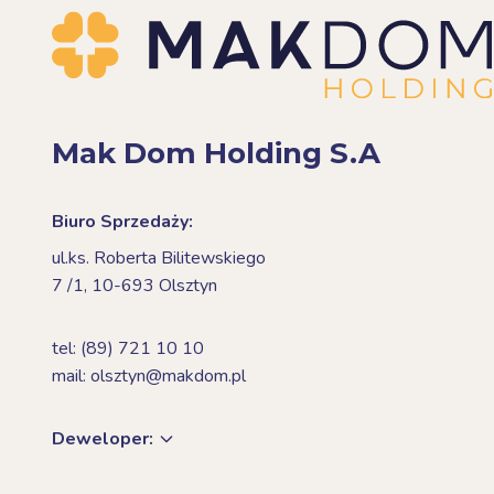
Mak Dom Holding S.A
Biuro Sprzedaży:
ul.ks. Roberta Bilitewskiego
7 /1,
10-693 Olsztyn
tel: (89) 721 10 10
mail: olsztyn@makdom.pl
Deweloper: