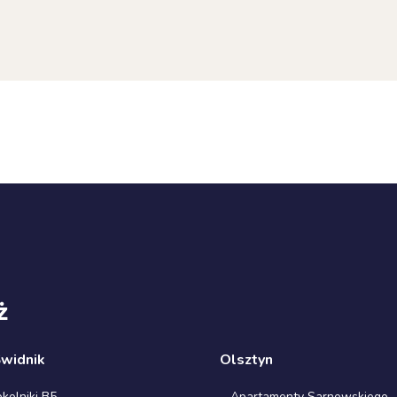
ż
Świdnik
Olsztyn
olniki B5
Apartamenty Sarnowskiego