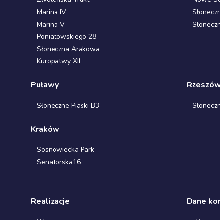
Marina IV
Słonecz
Marina V
Słonecz
Poniatowskiego 28
Słoneczna Arakowa
Kuropatwy XII
Puławy
Rzeszó
Słoneczne Piaski B3
Słonecz
Kraków
Sosnowiecka Park
Senatorska16
Realizacje
Dane ko