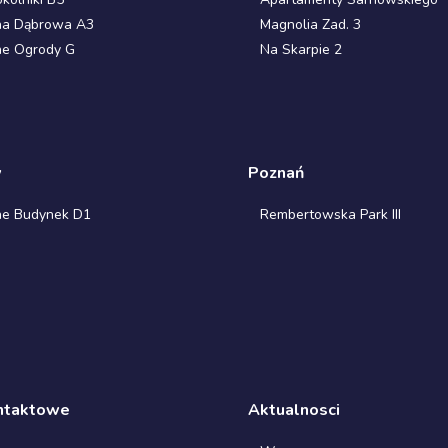
na Dąbrowa A3
Magnolia Zad. 3
ne Ogrody G
Na Skarpie 2
w
Poznań
ne Budynek D1
Rembertowska Park III
ntaktowe
Aktualnosci