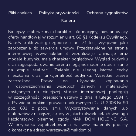
Pliki cookies
Polityka prywatności
Ochrona sygnalistów
Kariera
Niniejszy materiał ma charakter informacyjny, niestanowiący
oferty handlowej w rozumieniu art. 66 §1 Kodeksu Cywilnego.
Należy traktować go zgodnie z art. 71 k.c., wyłącznie jako
zaproszenie do zawarcia umowy. Przedstawione na stronie
internetowej www.makdom.pl wizualizacje, animacje oraz
modele budynku mają charakter poglądowy. Wygląd budynku
oraz zagospodarowanie terenu mogą nieznacznie ulec zmianie
na etapie realizacji. Zmianie nie ulegną istotne cechy
mieszkania oraz funkcjonalność budynku. Wszelkie prawa
zastrzeżone. Prawa do używania, kopiowania
i rozpowszechniania wszelkich danych i materiałów
dostępnych na niniejszej stronie internetowej podlegają
w szczególności przepisom ustawy z dnia 4 lutego 1994 r.
o Prawie autorskim i prawach pokrewnych (Dz. U. 2006 Nr 90
poz. 631 z późn. zm.). Wykorzystywanie danych lub
materiałów z niniejszej strony w jakichkolwiek celach wymaga
każdorazowo pisemnej zgody MAK DOM HOLDING S.A.
W przypadku zapotrzebowania na w/w materiały prosimy
o kontakt na adres: warszawa@makdom.pl