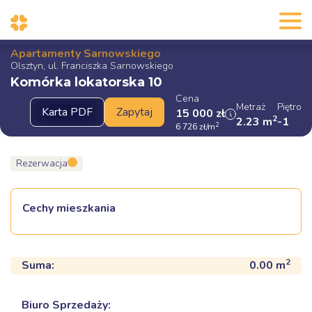
Apartamenty Sarnowskiego
Olsztyn, ul. Franciszka Sarnowskiego
Komórka lokatorska 10
Cena
Metraż
Piętro
15 000
zł
2
2.23
m
-1
2
6 726
zł
/m
Rezerwacja
Cechy mieszkania
2
Suma:
0.00
m
Biuro Sprzedaży: