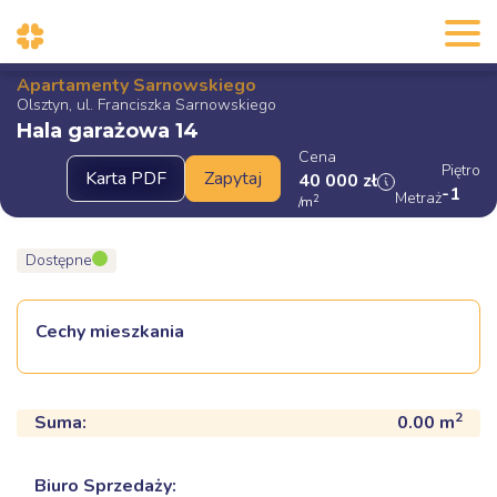
Apartamenty Sarnowskiego
Olsztyn, ul. Franciszka Sarnowskiego
Hala garażowa 14
Cena
Piętro
40 000
zł
-1
Metraż
2
/m
Dostępne
Cechy mieszkania
2
Suma:
0.00
m
Biuro Sprzedaży: