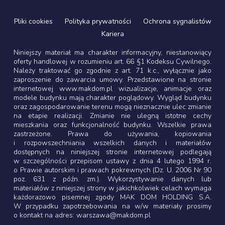
Pliki cookies
Polityka prywatności
Ochrona sygnalistów
Kariera
Niniejszy materiał ma charakter informacyjny, niestanowiący
oferty handlowej w rozumieniu art. 66 §1 Kodeksu Cywilnego.
Należy traktować go zgodnie z art. 71 k.c., wyłącznie jako
zaproszenie do zawarcia umowy. Przedstawione na stronie
internetowej www.makdom.pl wizualizacje, animacje oraz
modele budynku mają charakter poglądowy. Wygląd budynku
oraz zagospodarowanie terenu mogą nieznacznie ulec zmianie
na etapie realizacji. Zmianie nie ulegną istotne cechy
mieszkania oraz funkcjonalność budynku. Wszelkie prawa
zastrzeżone. Prawa do używania, kopiowania
i rozpowszechniania wszelkich danych i materiałów
dostępnych na niniejszej stronie internetowej podlegają
w szczególności przepisom ustawy z dnia 4 lutego 1994 r.
o Prawie autorskim i prawach pokrewnych (Dz. U. 2006 Nr 90
poz. 631 z późn. zm.). Wykorzystywanie danych lub
materiałów z niniejszej strony w jakichkolwiek celach wymaga
każdorazowo pisemnej zgody MAK DOM HOLDING S.A.
W przypadku zapotrzebowania na w/w materiały prosimy
o kontakt na adres: warszawa@makdom.pl