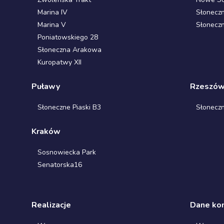
Marina IV
Słonecz
Marina V
Słonecz
Poniatowskiego 28
Słoneczna Arakowa
Kuropatwy XII
Puławy
Rzeszó
Słoneczne Piaski B3
Słonecz
Kraków
Sosnowiecka Park
Senatorska16
Realizacje
Dane ko