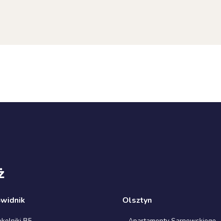
ż
Świdnik
Olsztyn
olniki B5
Apartamenty Sarnowskiego