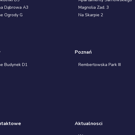
na Dąbrowa A3
Magnolia Zad. 3
ne Ogrody G
Na Skarpie 2
w
Poznań
ne Budynek D1
Rembertowska Park III
ntaktowe
Aktualnosci