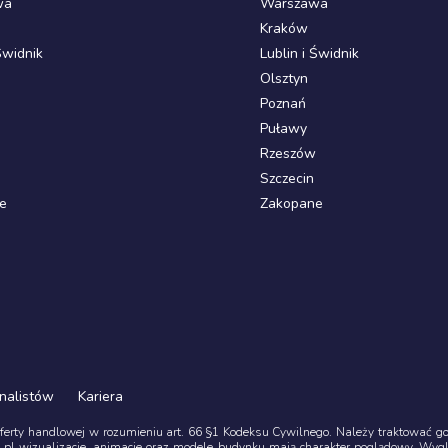
wa
Warszawa
Kraków
Świdnik
Lublin i Świdnik
Olsztyn
Poznań
Puławy
Rzeszów
Szczecin
e
Zakopane
nalistów
Kariera
oferty handlowej w rozumieniu art. 66 §1 Kodeksu Cywilnego. Należy traktować go z
pl wizualizacje, animacje oraz modele budynku mają charakter poglądowy. Wyg