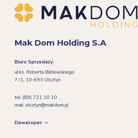
Mak Dom Holding S.A
Biuro Sprzedaży:
ul.ks. Roberta Bilitewskiego
7 /1,
10-693 Olsztyn
tel: (89) 721 10 10
mail: olsztyn@makdom.pl
Deweloper: