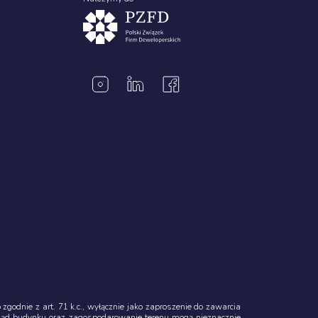
godnie z art. 71 k.c., wyłącznie jako zaproszenie do zawarcia
ląd budynku oraz zagospodarowanie terenu mogą nieznacznie