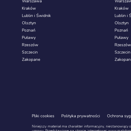
Warszawa
Warsza
Kraków
Kraków
Lublin i Świdnik
Lublin i 
Olsztyn
Olsztyn
Poznań
Poznań
Puławy
Puławy
Rzeszów
Rzeszów
Szczecin
Szczecin
Zakopane
Zakopan
Pliki cookies
Polityka prywatności
Ochrona syg
Niniejszy materiał ma charakter informacyjny, niestanowiący 
umowy. Przedstawione na stronie internetowej www.makdom.