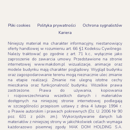
Pliki cookies
Polityka prywatności
Ochrona sygnalistów
Kariera
Niniejszy materiał ma charakter informacyjny, niestanowiący
oferty handlowej w rozumieniu art. 66 §1 Kodeksu Cywilnego.
Należy traktować go zgodnie z art. 71 k.c., wyłącznie jako
zaproszenie do zawarcia umowy. Przedstawione na stronie
internetowej www.makdom.pl wizualizacje, animacje oraz
modele budynku mają charakter poglądowy. Wygląd budynku
oraz zagospodarowanie terenu mogą nieznacznie ulec zmianie
na etapie realizacji. Zmianie nie ulegną istotne cechy
mieszkania oraz funkcjonalność budynku. Wszelkie prawa
zastrzeżone. Prawa do używania, kopiowania
i rozpowszechniania wszelkich danych i materiałów
dostępnych na niniejszej stronie internetowej podlegają
w szczególności przepisom ustawy z dnia 4 lutego 1994 r.
o Prawie autorskim i prawach pokrewnych (Dz. U. 2006 Nr 90
poz. 631 z późn. zm.). Wykorzystywanie danych lub
materiałów z niniejszej strony w jakichkolwiek celach wymaga
każdorazowo pisemnej zgody MAK DOM HOLDING S.A.